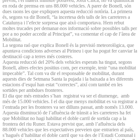
previst, i el mateix ministre portaveu, Jordi Cinca, ho va quantificar
en roda de premsa en uns 88.000 vehicles. A parer de Bonell, són
dues raons les que expliquen aquesta reducció notòria. La primera
és, segons va dir Bonell, “la incertesa dels talls de les carreteres a
Catalunya i l’efecte sorpresa que això comportava. Hem rebut
moltes trucades per demanar-nos informació sobre possibles talls per
por a no poder accedir al Principat”, va comentar el cap de l’àrea de
Mobilitat.
La segona raó que explica Bonell és la previsió meteorològica, que
apuntava condicions adverses al Pirineu i que ha pogut fer canviar la
destinació cap a terres més costeres.
Aquesta reducció del 20% dels vehicles esperats ha tingut, segons
Bonell, altres efectes positius com, per exemple, tenir “una mobilitat
impecable”. Tal com va dir el responsable de mobilitat, durant
aquests dies de Setmana Santa la pujada i la baixada a les diferents
estacions d’esquí han estat “correctes”, així com també en les
sortides per ambdues fronteres.
El dia que més entrades s’han registrat va ser el diumenge, amb
més de 15.000 vehicles. I el dia que menys mobilitat es va registrar a
l’entrada per les fronteres va ser dilluns passat, amb només 13.000.
Aquesta disminució de l’afluència de trànsit a les carreteres ha fet
que Mobilitat no hagi habilitat el doble carril de sortida cap a la
frontera del riu Runer. Estava previst que, amb l’afluència dels
88.000 vehicles que les expectatives preveien que entrarien al país,
s’hagués d’habilitar el doble carril que va des de l’Estadi Comunal i