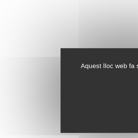
Aquest lloc web fa s