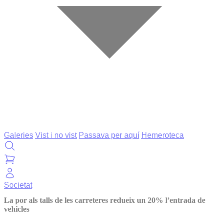
Galeries
Vist i no vist
Passava per aquí
Hemeroteca
Societat
La por als talls de les carreteres redueix un 20% l’entrada de
vehicles