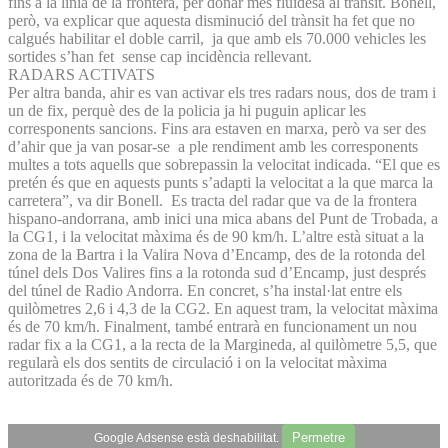
fins a la línia de la frontera, per donar més fluïdesa al trànsit. Bonell,
però, va explicar que aquesta disminució del trànsit ha fet que no
calgués habilitar el doble carril, ja que amb els 70.000 vehicles les
sortides s’han fet sense cap incidència rellevant.
RADARS ACTIVATS
Per altra banda, ahir es van activar els tres radars nous, dos de tram i
un de fix, perquè des de la policia ja hi puguin aplicar les
corresponents sancions. Fins ara estaven en marxa, però va ser des
d’ahir que ja van posar-se a ple rendiment amb les corresponents
multes a tots aquells que sobrepassin la velocitat indicada. “El que es
pretén és que en aquests punts s’adapti la velocitat a la que marca la
carretera”, va dir Bonell. Es tracta del radar que va de la frontera
hispano-andorrana, amb inici una mica abans del Punt de Trobada, a
la CG1, i la velocitat màxima és de 90 km/h. L’altre està situat a la
zona de la Bartra i la Valira Nova d’Encamp, des de la rotonda del
túnel dels Dos Valires fins a la rotonda sud d’Encamp, just després
del túnel de Radio Andorra. En concret, s’ha instal·lat entre els
quilòmetres 2,6 i 4,3 de la CG2. En aquest tram, la velocitat màxima
és de 70 km/h. Finalment, també entrarà en funcionament un nou
radar fix a la CG1, a la recta de la Margineda, al quilòmetre 5,5, que
regularà els dos sentits de circulació i on la velocitat màxima
autoritzada és de 70 km/h.
Permetre
Google Adsense està deshabilitat.