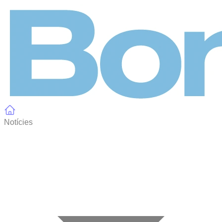
Panell de gestió de galetes
Notícies