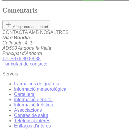
Comentaris
Afegir nou comentari
CONTACTA AMB NOSALTRES
Diari Bondia
Callaueta, 4, 1r
AD500 Andorra la Vella
Principat d'Andorra
Tel. +376 80 88 88
Formulari de contacte
Serveis
Farmàcies de guàrdia
Informació meteorològica
Cartellera
Informació general
Informació turística
Associacions
Centres de salut
Telèfons d'interès
Enllaços d'interés