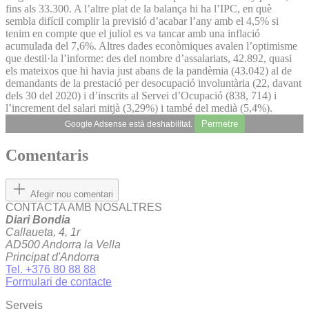
fins als 33.300. A l’altre plat de la balança hi ha l’IPC, en què
sembla difícil complir la previsió d’acabar l’any amb el 4,5% si
tenim en compte que el juliol es va tancar amb una inflació
acumulada del 7,6%. Altres dades econòmiques avalen l’optimisme
que destil·la l’informe: des del nombre d’assalariats, 42.892, quasi
els mateixos que hi havia just abans de la pandèmia (43.042) al de
demandants de la prestació per desocupació involuntària (22, davant
dels 30 del 2020) i d’inscrits al Servei d’Ocupació (838, 714) i
l’increment del salari mitjà (3,29%) i també del medià (5,4%).
Permetre
Google Adsense està deshabilitat.
Comentaris
Afegir nou comentari
CONTACTA AMB NOSALTRES
Diari Bondia
Callaueta, 4, 1r
AD500 Andorra la Vella
Principat d'Andorra
Tel. +376 80 88 88
Formulari de contacte
Serveis