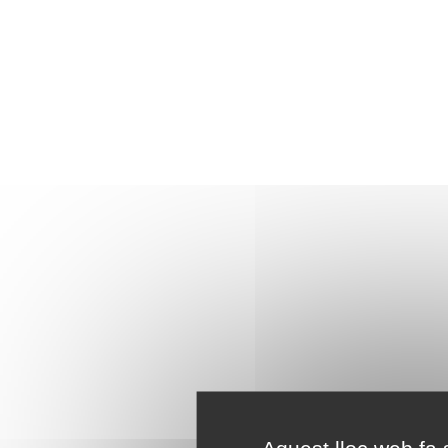
Aquest lloc web fa s