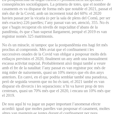
conseqüències sociològiques. La primera de totes, que el nombre de
casaments es va disparar de forma més que notable el 2021, passat el
més dur de la Covid, amb un increment total del 60%: el 2020
havien passat per la vicaria (o per la sala de plens del Comú, per ser
més exactes) 226 parelles; l’any passat van ser, atenció, 355. No és
que s’hagin recuperat els nivells de nupcialitat d’abans de la
pandèmia, és que s’han superat llargament, perquè el 2019 es van
registrar només 325 matrimonis.
No és un miracle, ni tampoc que la postpandèmia ens hagi fet més
proclius al compromís. Més aviat que el confinament i les
successives onades de la Covid van obligar a posposar molts dels
enllaços previstos el 2020, finalment un any amb una inusualment
escassa activitat nupcial. Probablement això tingui també a veure
amb el fre de la natalitat: l’any passat es van registrar poc més de
mig miler de naixements, quasi un 10% menys que els dos anys
anteriors. En canvi, en el que podria semblar també una paradoxa,
però de seguida veurem que no ho és tant, el 2021 també es van
disparar els divorcis i les separacions: n’hi va haver prop de tres
centenars, quasi un 70% més que el 2020, i encara un 10% més que
el 2019.
De nou aquí hi va jugar un paper important l’anomenat efecte
acordió: igual que moltes parelles van posposar el casament, moltes
altres van mantenir-se juntes durant el confinament per pura