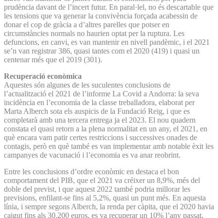
prudència davant de l’incert futur. En paral·lel, no és descartable que
les tensions que va generar la convivència forçada acabessin de
donar el cop de gràcia a d’altres parelles que potser en
circumstàncies normals no haurien optat per la ruptura. Les
defuncions, en canvi, es van mantenir en nivell pandèmic, i el 2021
se’n van registrar 386, quasi tantes com el 2020 (419) i quasi un
centenar més que el 2019 (301).
Recuperació econòmica
Aquestes són algunes de les suculentes conclusions de
l’actualització el 2021 de l’informe La Covid a Andorra: la seva
incidència en l’economia de la classe treballadora, elaborat per
Marta Alberch sota els auspicis de la Fundació Reig, i que es
completarà amb una tercera entrega ja el 2023. El nou quadern
constata el quasi retorn a la plena normalitat en un any, el 2021, en
què encara vam patir certes restriccions i successives onades de
contagis, però en què també es van implementar amb notable èxit les
campanyes de vacunació i l’economia es va anar reobrint.
Entre les conclusions d’ordre econòmic en destaca el bon
comportament del PIB, que el 2021 va créixer un 8,9%, més del
doble del previst, i que aquest 2022 també podria millorar les
previsions, enfilant-se fins al 5,2%, quasi un punt més. En aquesta
línia, i sempre segons Alberch, la renda per càpita, que el 2020 havia
caigut fins als 30.200 euros, es va recuperar un 10% l’any passat,