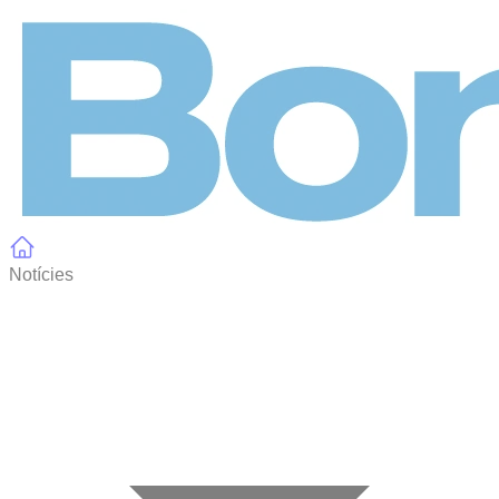
Panell de gestió de galetes
Notícies