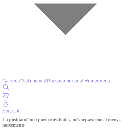
Galeries
Vist i no vist
Passava per aquí
Hemeroteca
Societat
La postpandèmia porta més bodes, més separacions i menys
naixements