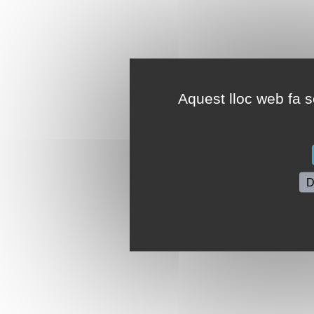
Aquest lloc web fa se
D