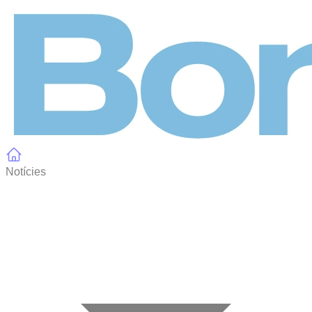
Panell de gestió de galetes
Notícies