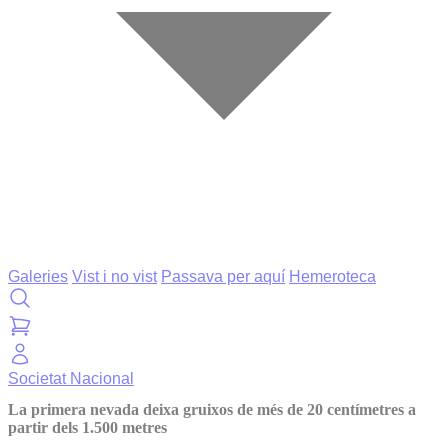
Galeries
Vist i no vist
Passava per aquí
Hemeroteca
Societat
Nacional
La primera nevada deixa gruixos de més de 20 centímetres a
partir dels 1.500 metres