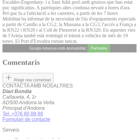
Escaldes-Engordany- i a Sant Julià però amb gruixos que han estat
poc significatius. A parròquies altes continua nevant a hores d'ara.
Pel que fa a l'afectació a les carretres, a partir de les 7 hores
Mobilitat ha informat de la necessitat de l'ús d'equipaments especials
a partir de Canillo a la CG2, la Massana a la CG3, l'accés a França a
la RN22 i RN20 i al Coll de Pimorent a la RN320. En aquestes vies
de l'Arieja també està restringit el trànsit a vehicles de més de 19
tones. El Port d'Envalira roman tancat.
Permetre
Google Adsense està deshabilitat.
Comentaris
Afegir nou comentari
CONTACTA AMB NOSALTRES
Diari Bondia
Callaueta, 4, 1r
AD500 Andorra la Vella
Principat d'Andorra
Tel. +376 80 88 88
Formulari de contacte
Serveis