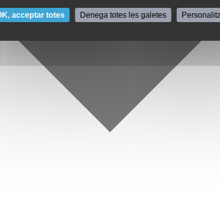
K, acceptar totes
Denega totes les galetes
Personalit