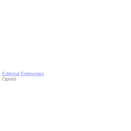
Editorial
Entrevistes
Opinió