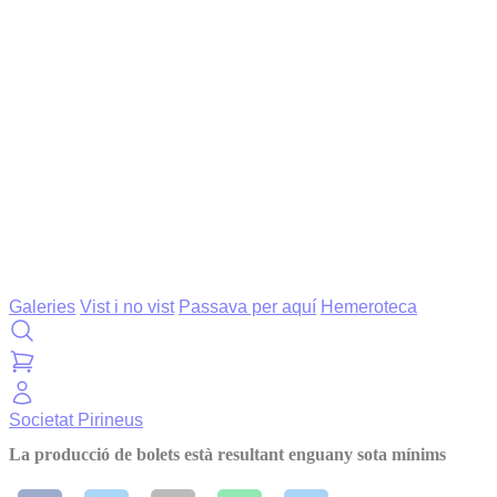
Galeries
Vist i no vist
Passava per aquí
Hemeroteca
Societat
Pirineus
La producció de bolets està resultant enguany sota mínims