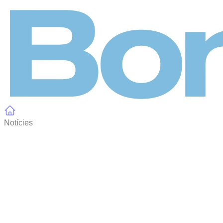
Panell de gestió de galetes
Notícies