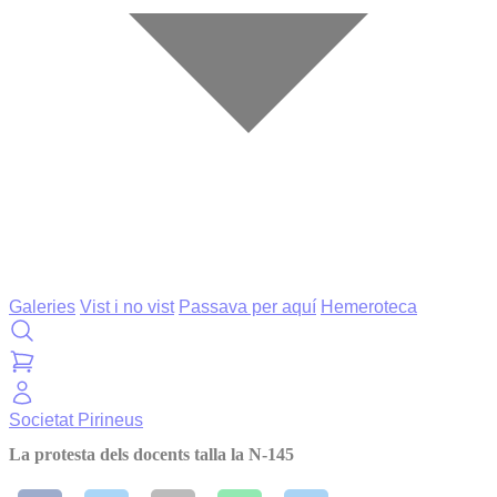
Galeries
Vist i no vist
Passava per aquí
Hemeroteca
Societat
Pirineus
La protesta dels docents talla la N-145