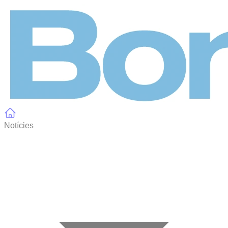
Panell de gestió de galetes
Notícies