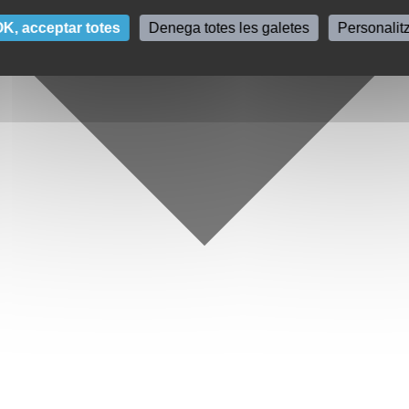
K, acceptar totes
Denega totes les galetes
Personalit