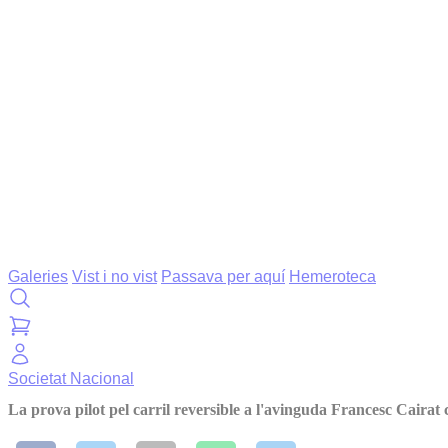
Galeries
Vist i no vist
Passava per aquí
Hemeroteca
Societat
Nacional
La prova pilot pel carril reversible a l'avinguda Francesc Cair