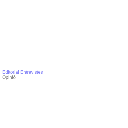
Editorial
Entrevistes
Opinió