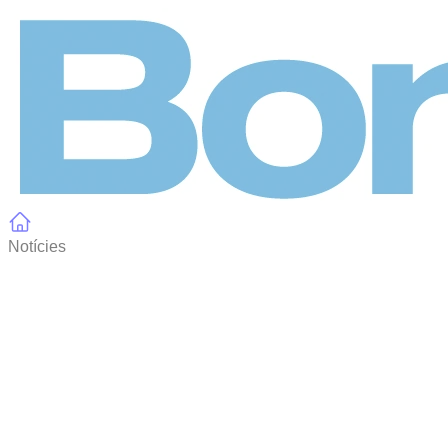
Panell de gestió de galetes
Notícies