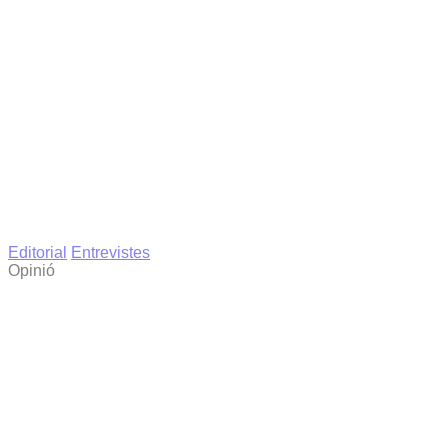
Editorial
Entrevistes
Opinió