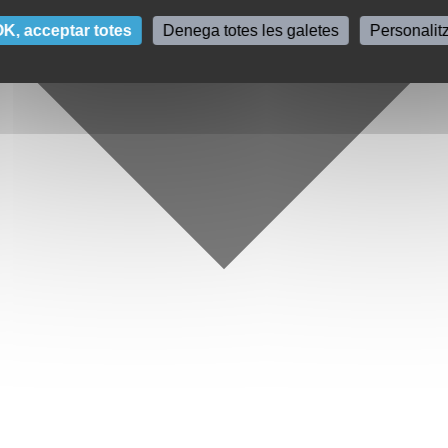
K, acceptar totes
Denega totes les galetes
Personalit