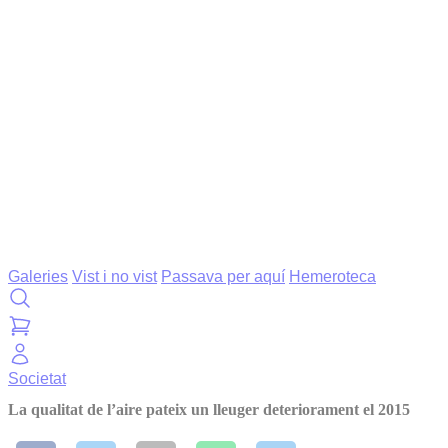
Galeries
Vist i no vist
Passava per aquí
Hemeroteca
Societat
La qualitat de l’aire pateix un lleuger deteriorament el 2015