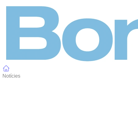
Panell de gestió de galetes
Notícies