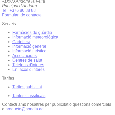
AD500 Andorra la Vella
Principat d'Andorra
Tel. +376 80 88 88
Formulari de contacte
Serveis
Farmàcies de guàrdia
Informació meteorològica
Cartellera
Informació general
Informació turística
Associacions
Centres de salut
Telèfons d'interès
Enllaços d'interés
Tarifes
Tarifes publicitat
Tarifes classificats
Contacti amb nosaltres per publicitat o qüestions comercials
a
producte@bondia.ad