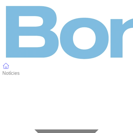
Panell de gestió de galetes
Notícies