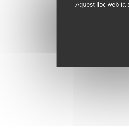
Aquest lloc web fa s