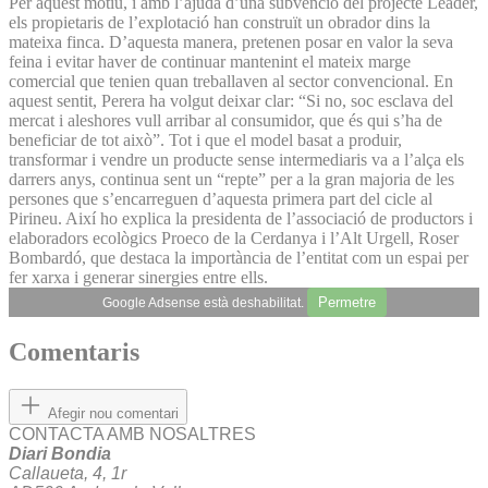
Per aquest motiu, i amb l’ajuda d’una subvenció del projecte Leader,
els propietaris de l’explotació han construït un obrador dins la
mateixa finca. D’aquesta manera, pretenen posar en valor la seva
feina i evitar haver de continuar mantenint el mateix marge
comercial que tenien quan treballaven al sector convencional. En
aquest sentit, Perera ha volgut deixar clar: “Si no, soc esclava del
mercat i aleshores vull arribar al consumidor, que és qui s’ha de
beneficiar de tot això”. Tot i que el model basat a produir,
transformar i vendre un producte sense intermediaris va a l’alça els
darrers anys, continua sent un “repte” per a la gran majoria de les
persones que s’encarreguen d’aquesta primera part del cicle al
Pirineu. Així ho explica la presidenta de l’associació de productors i
elaboradors ecològics Proeco de la Cerdanya i l’Alt Urgell, Roser
Bombardó, que destaca la importància de l’entitat com un espai per
fer xarxa i generar sinergies entre ells.
Permetre
Google Adsense està deshabilitat.
Comentaris
Afegir nou comentari
CONTACTA AMB NOSALTRES
Diari Bondia
Callaueta, 4, 1r