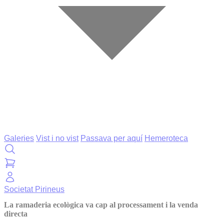
Galeries
Vist i no vist
Passava per aquí
Hemeroteca
Societat
Pirineus
La ramaderia ecològica va cap al processament i la venda
directa