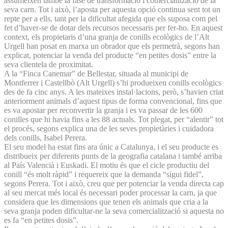
assumeixen també la fase de transformació i comercialització de la
seva carn. Tot i això, l’aposta per aquesta opció continua sent tot un
repte per a ells, tant per la dificultat afegida que els suposa com pel
fet d’haver-se de dotar dels recursos necessaris per fer-ho. En aquest
context, els propietaris d’una granja de conills ecològics de l’Alt
Urgell han posat en marxa un obrador que els permetrà, segons han
explicat, potenciar la venda del producte “en petites dosis” entre la
seva clientela de proximitat.
A la “Finca Canemar” de Bellestar, situada al municipi de
Montferrer i Castellbò (Alt Urgell) s’hi produeixen conills ecològics
des de fa cinc anys. A les mateixes instal·lacions, però, s’havien criat
anteriorment animals d’aquest tipus de forma convencional, fins que
es va apostar per reconvertir la granja i es va passar de les 600
conilles que hi havia fins a les 88 actuals. Tot plegat, per “alentir” tot
el procés, segons explica una de les seves propietàries i cuidadora
dels conills, Isabel Perera.
El seu model ha estat fins ara únic a Catalunya, i el seu producte es
distribueix per diferents punts de la geografia catalana i també arriba
al País Valencià i Euskadi. El motiu és que el cicle productiu del
conill “és molt ràpid” i requereix que la demanda “sigui fidel”,
segons Perera. Tot i això, creu que per potenciar la venda directa cap
al seu mercat més local és necessari poder processar la carn, ja que
considera que les dimensions que tenen els animals que cria a la
seva granja poden dificultar-ne la seva comercialització si aquesta no
es fa “en petites dosis”.