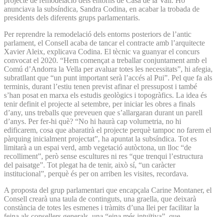
projecte de remodelació dels entorns de Casa de la Vall. Ho
anunciava la subsíndica, Sandra Codina, en acabar la trobada de
presidents dels diferents grups parlamentaris.
Per reprendre la remodelació dels entorns posteriors de l’antic
parlament, el Consell acaba de tancar el contracte amb l’arquitecte
Xavier Aleix, explicava Codina. El tècnic va guanyar el concurs
convocat el 2020. “Hem començat a treballar conjuntament amb el
Comú d’Andorra la Vella per avaluar totes les necessitats”, hi afegia,
subratllant que “un punt important serà l’accés al Pui”. Pel que fa als
terminis, durant l’estiu tenen previst afinar el pressupost i també
s’han posat en marxa els estudis geològics i topogràfics. La idea és
tenir definit el projecte al setembre, per iniciar les obres a finals
d’any, uns treballs que preveuen que s’allargaran durant un parell
d’anys. Per fer-hi què? “No hi haurà cap volumetria, no hi
edificarem, cosa que abaratirà el projecte perquè tampoc no farem el
pàrquing inicialment projectat”, ha apuntat la subsíndica. Tot es
limitarà a un espai verd, amb vegetació autòctona, un lloc “de
recolliment”, però sense escultures ni res “que trenqui l’estructura
del paisatge”. Tot plegat ha de tenir, això sí, “un caràcter
institucional”, perquè és per on arriben les visites, recordava.
A proposta del grup parlamentari que encapçala Carine Montaner, el
Consell crearà una taula de continguts, una graella, que deixarà
constància de totes les esmenes i tràmits d’una llei per facilitar la
feina als consellers generals, una “eina més intuïtiva”, que