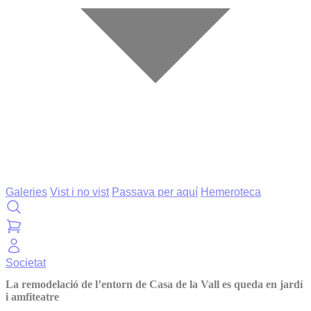
Galeries
Vist i no vist
Passava per aquí
Hemeroteca
Societat
La remodelació de l’entorn de Casa de la Vall es queda en jardí
i amfiteatre