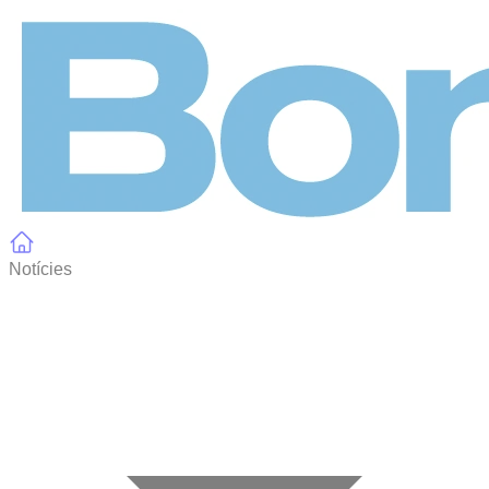
Panell de gestió de galetes
Notícies