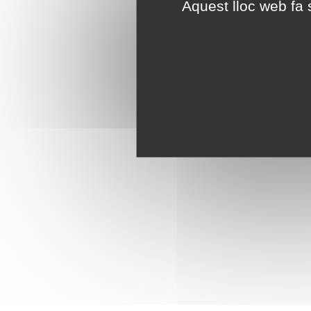
Aquest lloc web fa s