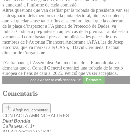
s’annexarà a l’informe de cada comissió.
Altres qüestions que van desfilar per la trobada de presidents van ser
la designació dels membres de la junta electoral, titulars i suplents,
que va quedar sense tancar fins al setembre, igual que la cobertura
de la plaça d’inspector a l’Agència de Protecció de Dades, va
indicar Codina a preguntes en aquest cas de la premsa. També estan
vacants –“i corre bastant pressa” omplir-les– les places de dos
membres de l’Autoritat Financera Andorrana (AFA), les de Josep
Escoriza, que va marxar a la CASS, i David Cerqueda, l’actual
director de l’organisme.
D’altra banda, l’Assemblea Parlamentària de la Francofonia va
demanar que el Consell General organitzi una trobada de la regió
europea de l’ens de cara al 2025. Petició que va ser acceptada.
Permetre
Google Adsense està deshabilitat.
Comentaris
Afegir nou comentari
CONTACTA AMB NOSALTRES
Diari Bondia
Callaueta, 4, 1r
AD500 Andorra la Vella