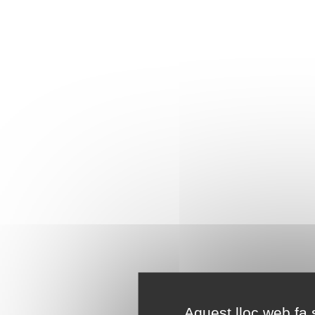
Aquest lloc web fa s