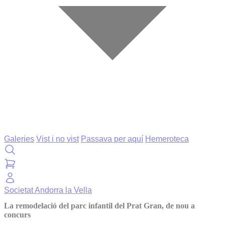
Galeries
Vist i no vist
Passava per aquí
Hemeroteca
Societat
Andorra la Vella
La remodelació del parc infantil del Prat Gran, de nou a
concurs