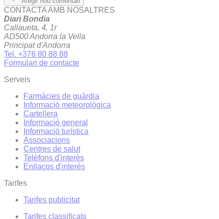
Afegir nou comentari
CONTACTA AMB NOSALTRES
Diari Bondia
Callaueta, 4, 1r
AD500 Andorra la Vella
Principat d'Andorra
Tel. +376 80 88 88
Formulari de contacte
Serveis
Farmàcies de guàrdia
Informació meteorològica
Cartellera
Informació general
Informació turística
Associacions
Centres de salut
Telèfons d'interès
Enllaços d'interés
Tarifes
Tarifes publicitat
Tarifes classificats