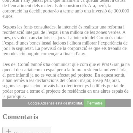
convocar l’any passat però que finalment va quedar desert a causa
de l’encariment dels materials de construcció. Ara, però, la
corporació ha decidit portar-lo a terme amb una inversió de 300.000
euros.
Segons les fonts consultades, la intenció és realitzar una reforma i
reordenació integral de l’espai i una millora de les zones verdes. A
més, es volen canviar tots els jocs. La intenció del Comú és dotar
l’espai d’unes bones instal·lacions i alhora millorar l’experiència de
joc i la seguretat. La previsió de la corporació és que els treballs de
remodelació puguin començar a finals d’any.
Des del Comú també s'ha comunicat que com que el Prat Gran ja ha
quedat descartat com a espai per a la futura residència universitària,
el parc infantil ja no es veurà afectat pel projecte. En aquest sentit,
s’han remès a les declaracions del cònsol major, Josep Majoral,
segons les quals cinc privats han ofert terrenys i edificis per tal de
poder portar a terme el projecte de residència en uns altres espais de
la parròquia.
Permetre
Google Adsense està deshabilitat.
Comentaris