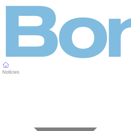
Panell de gestió de galetes
Notícies