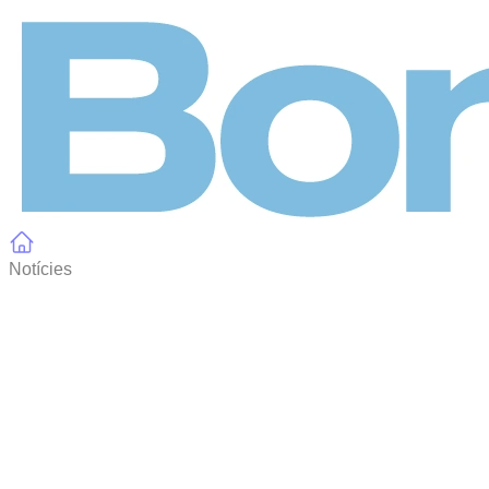
Panell de gestió de galetes
Notícies