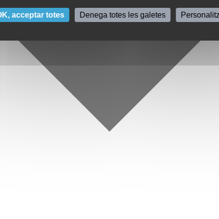
K, acceptar totes
Denega totes les galetes
Personalit