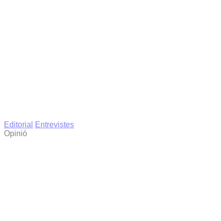
Editorial
Entrevistes
Opinió