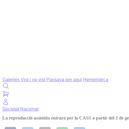
Galeries
Vist i no vist
Passava per aquí
Hemeroteca
Societat
Nacional
La reproducció assistida entrarà per la CASS a partir del 2 de g