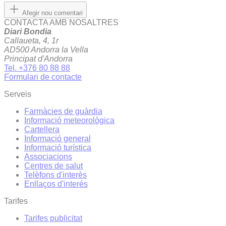
Afegir nou comentari
CONTACTA AMB NOSALTRES
Diari Bondia
Callaueta, 4, 1r
AD500 Andorra la Vella
Principat d'Andorra
Tel. +376 80 88 88
Formulari de contacte
Serveis
Farmàcies de guàrdia
Informació meteorològica
Cartellera
Informació general
Informació turística
Associacions
Centres de salut
Telèfons d'interès
Enllaços d'interés
Tarifes
Tarifes publicitat