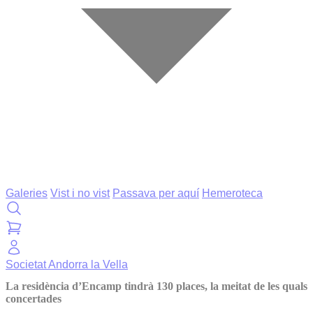
Galeries
Vist i no vist
Passava per aquí
Hemeroteca
Societat
Andorra la Vella
La residència d’Encamp tindrà 130 places, la meitat de les quals
concertades