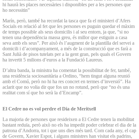
hi haurà les places necessàries i disponibles per a les persones que
ho necessitin”
Marín, però, també ha recordat la tasca que fa el ministeri d’Afers
Socials en relació al fet que les persones es puguin quedar el màxim
de temps possible als seus domicilis i al seu entorn, ja que, “si no
tenen una dependència massa greu, és millor que estiguin a casa
seva amb els seus”. Per això és l’augment de la plantilla del servei a
domicili i d’acompanyament, a més de la construcció que es farà a
Sant Julià de pisos tutelats per a la gent gran, pels quals el Govern
ha invertit 5 milions d’euros a la Fundació Laureus.
D’altra banda, la ministra ha comentat la possibilitat de fer, també,
una residència sociosanitària a Ordino, “hem tingut alguna reunió
amb el Comú, però no hi ha res concret en termes d’inversió”. Ha
aclarit que no volia dir que fos un no rotund, però que “no és una
realitat com sí que ho serà la d’Encamp”.
El Cedre no es vol perdre el Dia de Meritxell
La majoria de persones que resideixen a El Cedre tenen la mobilitat
bastant reduïa, però això no els ha impedit poder celebrar el dia de la
patrona d’Andorra, tot i que uns dies més tard. Com cada any, el cap
de Govern, Xavier Espot, i alguns ministres han visitat els padrins,