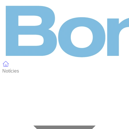
Panell de gestió de galetes
Notícies