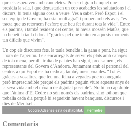
que els esperaven amb candeletes. Potser el gran banquet que
presidia la sala, i que degustarien un cop acabades les salutacions i el
discurs, hi tenia alguna cosa a veure. Ves a saber. Però Espot, i el
seu equip de Govern, ha estat molt agraït i proper amb els avis, “es
tracta que us retornem l’esforç que heu fet durant tota la vida”. Entre
els padrins, i també resident del centre, hi havia mossèn Matías, que
ha beneit la taula i donat “gràcies pel que tenim en aquests moments
tan difícils que vivim”.
Un cop els discursos fets, la taula beneïda i la gana a punt, ha sigut
l'hora de l’aperitiu. I els encarregats de servir els plats amb canapès
de tota mena, pernil i truita de patates han sigut, precisament, els
representants del Govern d’Andorra. Juntament amb el personal del
centre, a qui Espot els ha dedicat, també, unes paraules: “Tot és
gràcies a vosaltres, que feu una feina a vegades poc reconeguda,
però imprescindible perquè els padrins puguin viure aquests anys de
la seva vida amb el màxim de dignitat possible”. No hi ha cap dubte
que l’ànima d’El Cedre no són només els padrins, sinó tothom que
treballa cada dia perquè hi segueixin havent banquets, discursos i
dies de Meritxell.
Permetre
Google Adsense està deshabilitat.
Comentaris