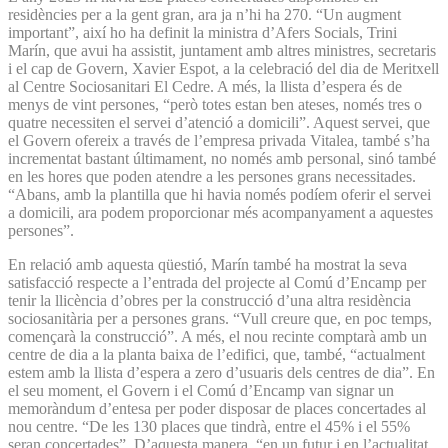
residències per a la gent gran, ara ja n’hi ha 270. “Un augment
important”, així ho ha definit la ministra d’Afers Socials, Trini
Marín, que avui ha assistit, juntament amb altres ministres, secretaris
i el cap de Govern, Xavier Espot, a la celebració del dia de Meritxell
al Centre Sociosanitari El Cedre. A més, la llista d’espera és de
menys de vint persones, “però totes estan ben ateses, només tres o
quatre necessiten el servei d’atenció a domicili”. Aquest servei, que
el Govern ofereix a través de l’empresa privada Vitalea, també s’ha
incrementat bastant últimament, no només amb personal, sinó també
en les hores que poden atendre a les persones grans necessitades.
“Abans, amb la plantilla que hi havia només podíem oferir el servei
a domicili, ara podem proporcionar més acompanyament a aquestes
persones”.
En relació amb aquesta qüestió, Marín també ha mostrat la seva
satisfacció respecte a l’entrada del projecte al Comú d’Encamp per
tenir la llicència d’obres per la construcció d’una altra residència
sociosanitària per a persones grans. “Vull creure que, en poc temps,
començarà la construcció”. A més, el nou recinte comptarà amb un
centre de dia a la planta baixa de l’edifici, que, també, “actualment
estem amb la llista d’espera a zero d’usuaris dels centres de dia”. En
el seu moment, el Govern i el Comú d’Encamp van signar un
memoràndum d’entesa per poder disposar de places concertades al
nou centre. “De les 130 places que tindrà, entre el 45% i el 55%
seran concertades”. D’aquesta manera, “en un futur i en l’actualitat