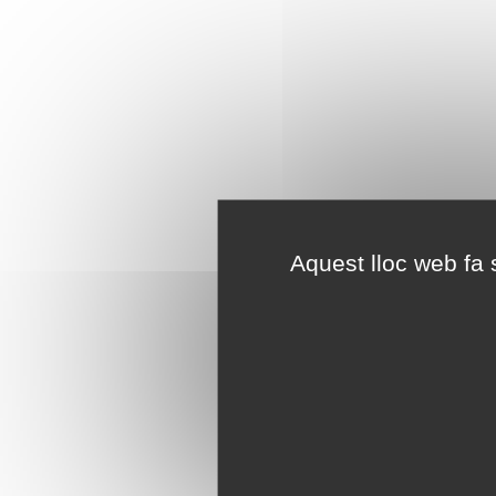
Aquest lloc web fa s