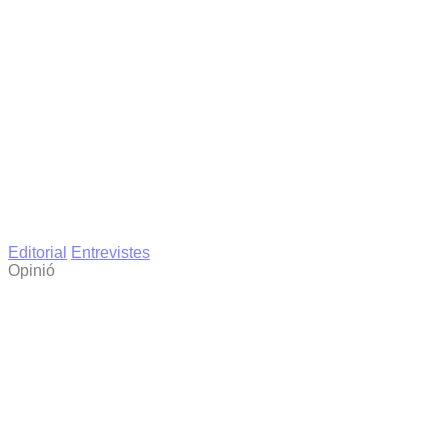
Editorial
Entrevistes
Opinió