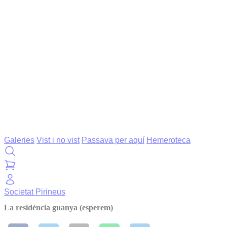
Galeries
Vist i no vist
Passava per aquí
Hemeroteca
Societat
Pirineus
La residència guanya (esperem)