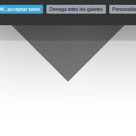
K, acceptar totes
Denega totes les galetes
Personalit