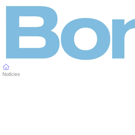
Panell de gestió de galetes
Notícies