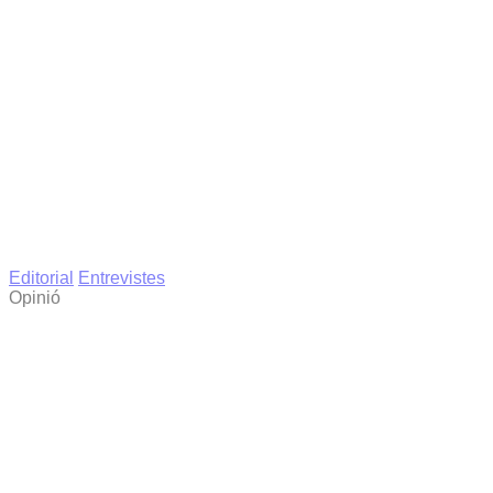
Editorial
Entrevistes
Opinió