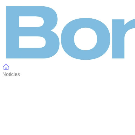
Panell de gestió de galetes
Notícies