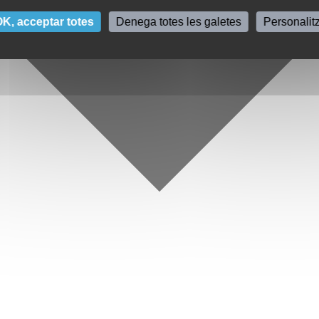
K, acceptar totes
Denega totes les galetes
Personalit