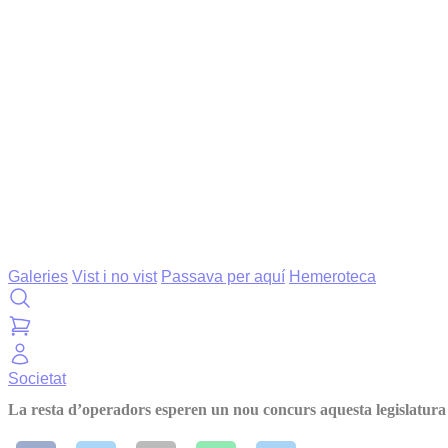
Galeries
Vist i no vist
Passava per aquí
Hemeroteca
Societat
La resta d’operadors esperen un nou concurs aquesta legislatura