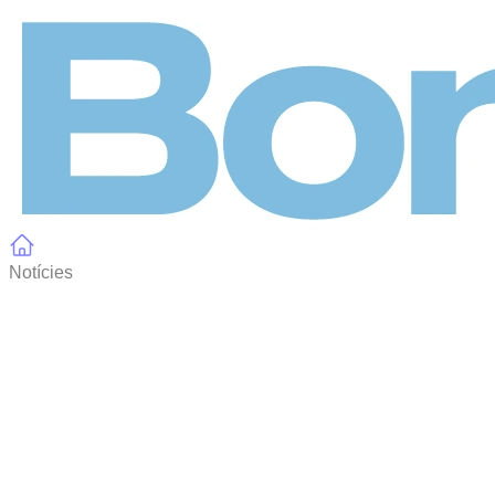
Panell de gestió de galetes
Notícies