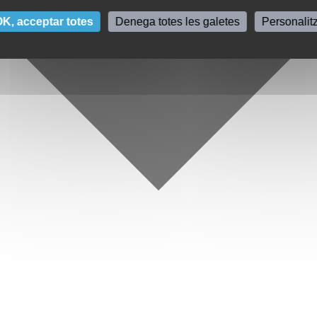
K, acceptar totes
Denega totes les galetes
Personalit