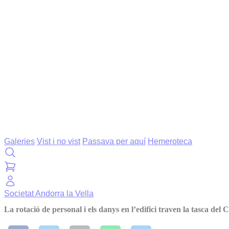
Galeries
Vist i no vist
Passava per aquí
Hemeroteca
Societat
Andorra la Vella
La rotació de personal i els danys en l’edifici traven la tasca del