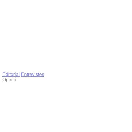
Editorial
Entrevistes
Opinió