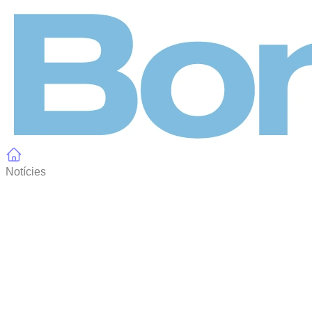
Panell de gestió de galetes
Notícies