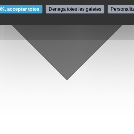
K, acceptar totes
Denega totes les galetes
Personalit