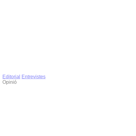
Editorial
Entrevistes
Opinió