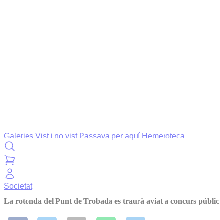
Galeries
Vist i no vist
Passava per aquí
Hemeroteca
Societat
La rotonda del Punt de Trobada es traurà aviat a concurs públic