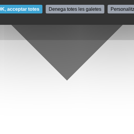
K, acceptar totes
Denega totes les galetes
Personalit