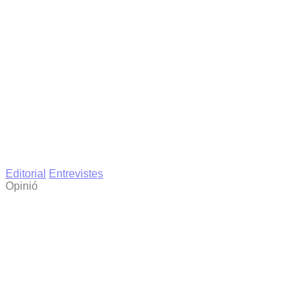
Editorial
Entrevistes
Opinió