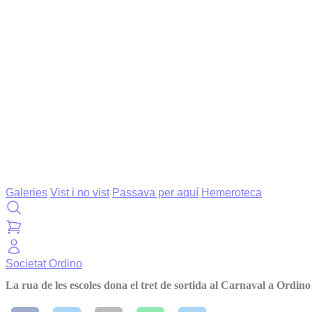
Galeries
Vist i no vist
Passava per aquí
Hemeroteca
Societat
Ordino
La rua de les escoles dona el tret de sortida al Carnaval a Ordino