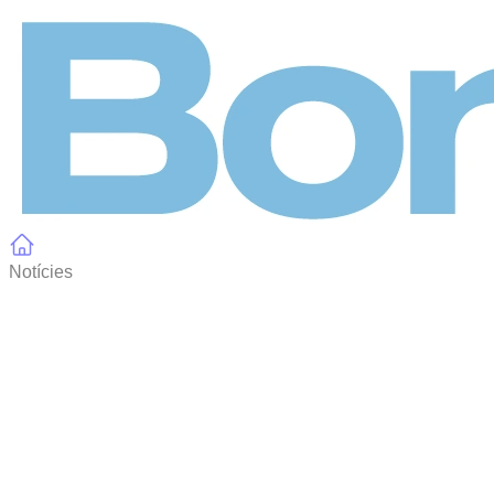
Panell de gestió de galetes
Notícies