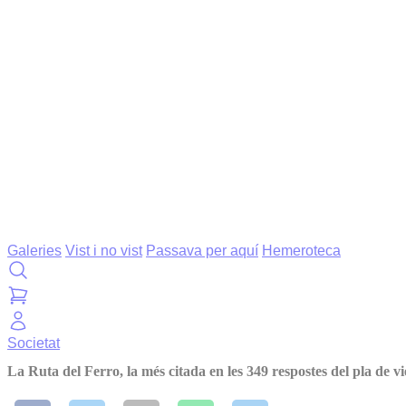
Galeries
Vist i no vist
Passava per aquí
Hemeroteca
Societat
La Ruta del Ferro, la més citada en les 349 respostes del pla de vi