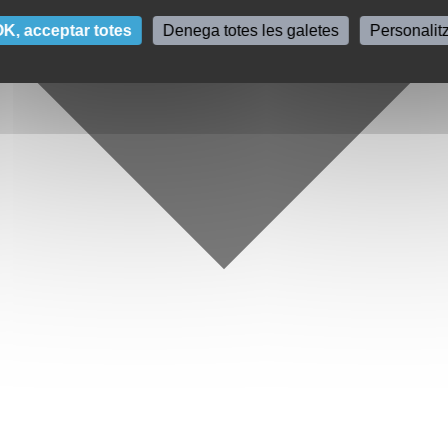
K, acceptar totes
Denega totes les galetes
Personalit