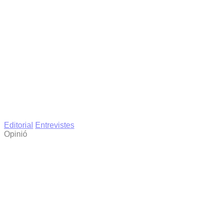
Editorial
Entrevistes
Opinió