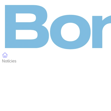
Panell de gestió de galetes
Notícies