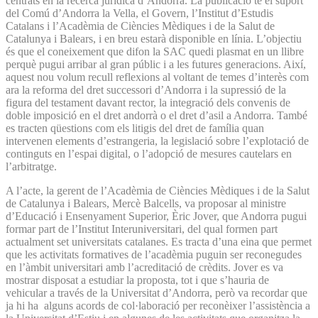
centrats en la recerca jurídica d’Andorra. La publicació té el suport
del Comú d’Andorra la Vella, el Govern, l’Institut d’Estudis
Catalans i l’Acadèmia de Ciències Mèdiques i de la Salut de
Catalunya i Balears, i en breu estarà disponible en línia. L’objectiu
és que el coneixement que difon la SAC quedi plasmat en un llibre
perquè pugui arribar al gran públic i a les futures generacions. Així,
aquest nou volum recull reflexions al voltant de temes d’interès com
ara la reforma del dret successori d’Andorra i la supressió de la
figura del testament davant rector, la integració dels convenis de
doble imposició en el dret andorrà o el dret d’asil a Andorra. També
es tracten qüestions com els litigis del dret de família quan
intervenen elements d’estrangeria, la legislació sobre l’explotació de
continguts en l’espai digital, o l’adopció de mesures cautelars en
l’arbitratge.
A l’acte, la gerent de l’Acadèmia de Ciències Mèdiques i de la Salut
de Catalunya i Balears, Mercè Balcells, va proposar al ministre
d’Educació i Ensenyament Superior, Èric Jover, que Andorra pugui
formar part de l’Institut Interuniversitari, del qual formen part
actualment set universitats catalanes. Es tracta d’una eina que permet
que les activitats formatives de l’acadèmia puguin ser reconegudes
en l’àmbit universitari amb l’acreditació de crèdits. Jover es va
mostrar disposat a estudiar la proposta, tot i que s’hauria de
vehicular a través de la Universitat d’Andorra, però va recordar que
ja hi ha alguns acords de col·laboració per reconèixer l’assistència a