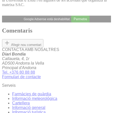
la Universitat d’Estiu i en algunes de les activitats que organitza la
mateixa SAC.
Permetre
Google Adsense està deshabilitat.
Comentaris
Afegir nou comentari
CONTACTA AMB NOSALTRES
Diari Bondia
Callaueta, 4, 1r
AD500 Andorra la Vella
Principat d'Andorra
Tel. +376 80 88 88
Formulari de contacte
Serveis
Farmàcies de guàrdia
Informació meteorològica
Cartellera
Informació general
Informació turística