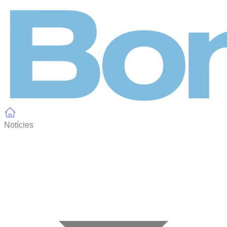
Panell de gestió de galetes
Notícies