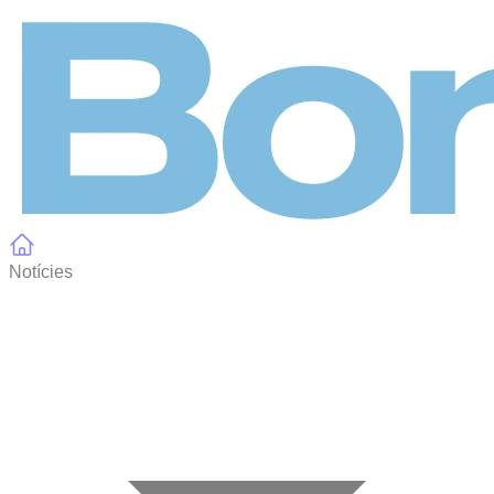
Panell de gestió de galetes
Notícies