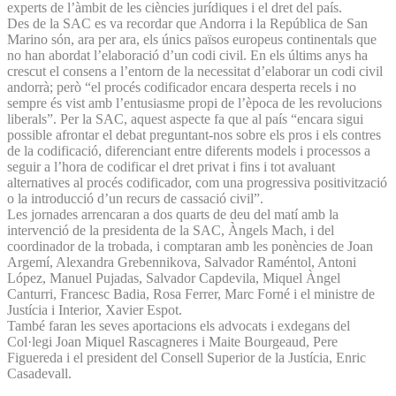
experts de l’àmbit de les ciències jurídiques i el dret del país.
Des de la SAC es va recordar que Andorra i la República de San
Marino són, ara per ara, els únics països europeus continentals que
no han abordat l’elaboració d’un codi civil. En els últims anys ha
crescut el consens a l’entorn de la necessitat d’elaborar un codi civil
andorrà; però “el procés codificador encara desperta recels i no
sempre és vist amb l’entusiasme propi de l’època de les revolucions
liberals”. Per la SAC, aquest aspecte fa que al país “encara sigui
possible afrontar el debat preguntant-nos sobre els pros i els contres
de la codificació, diferenciant entre diferents models i processos a
seguir a l’hora de codificar el dret privat i fins i tot avaluant
alternatives al procés codificador, com una progressiva positivització
o la introducció d’un recurs de cassació civil”.
Les jornades arrencaran a dos quarts de deu del matí amb la
intervenció de la presidenta de la SAC, Àngels Mach, i del
coordinador de la trobada, i comptaran amb les ponències de Joan
Argemí, Alexandra Grebennikova, Salvador Raméntol, Antoni
López, Manuel Pujadas, Salvador Capdevila, Miquel Àngel
Canturri, Francesc Badia, Rosa Ferrer, Marc Forné i el ministre de
Justícia i Interior, Xavier Espot.
També faran les seves aportacions els advocats i exdegans del
Col·legi Joan Miquel Rascagneres i Maite Bourgeaud, Pere
Figuereda i el president del Consell Superior de la Justícia, Enric
Casadevall.