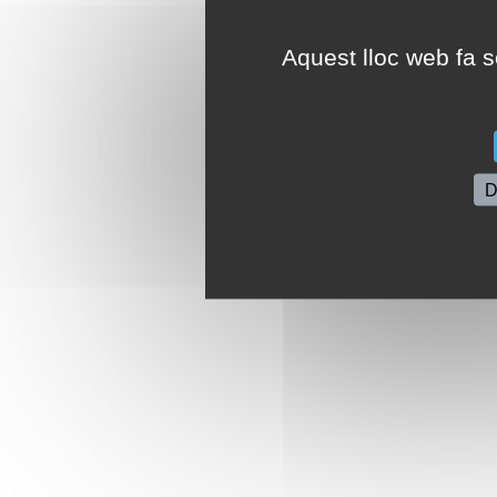
Aquest lloc web fa se
D