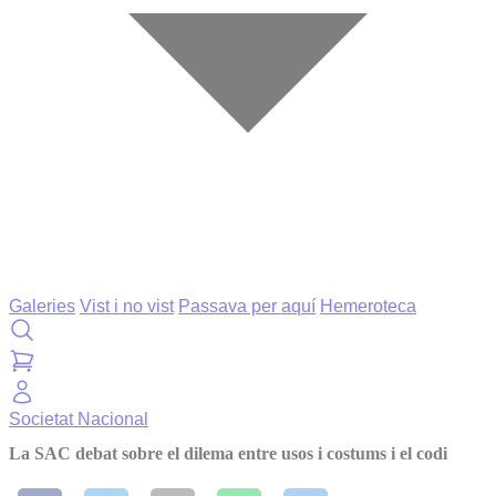
Galeries
Vist i no vist
Passava per aquí
Hemeroteca
Societat
Nacional
La SAC debat sobre el dilema entre usos i costums i el codi