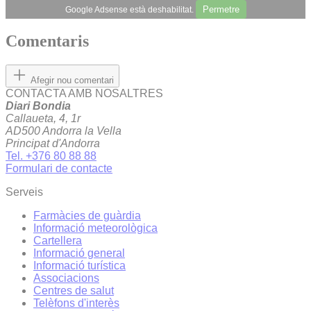
Permetre
Google Adsense està deshabilitat.
Comentaris
Afegir nou comentari
CONTACTA AMB NOSALTRES
Diari Bondia
Callaueta, 4, 1r
AD500 Andorra la Vella
Principat d'Andorra
Tel. +376 80 88 88
Formulari de contacte
Serveis
Farmàcies de guàrdia
Informació meteorològica
Cartellera
Informació general
Informació turística
Associacions
Centres de salut
Telèfons d'interès