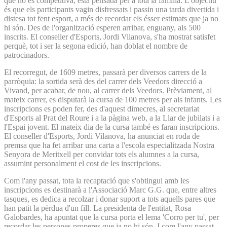
que no és competitiva, està pensada per a tota la família. L'objectiu
és que els participants vagin disfressats i passin una tarda divertida i
distesa tot fent esport, a més de recordar els ésser estimats que ja no
hi són. Des de l'organització esperen arribar, enguany, als 500
inscrits. El conseller d'Esports, Jordi Vilanova, s'ha mostrat satisfet
perquè, tot i ser la segona edició, han doblat el nombre de
patrocinadors.
El recorregut, de 1609 metres, passarà per diversos carrers de la
parròquia: la sortida serà des del carrer dels Veedors direcció a
Vivand, per acabar, de nou, al carrer dels Veedors. Prèviament, al
mateix carrer, es disputarà la cursa de 100 metres per als infants. Les
inscripcions es poden fer, des d'aquest dimecres, al secretariat
d'Esports al Prat del Roure i a la pàgina web, a la Llar de jubilats i a
l'Espai jovent. El mateix dia de la cursa també es faran inscripcions.
El conseller d'Esports, Jordi Vilanova, ha anunciat en roda de
premsa que ha fet arribar una carta a l'escola especialitzada Nostra
Senyora de Meritxell per convidar tots els alumnes a la cursa,
assumint personalment el cost de les inscripcions.
Com l'any passat, tota la recaptació que s'obtingui amb les
inscripcions es destinarà a l'Associació Marc G.G. que, entre altres
tasques, es dedica a recolzar i donar suport a tots aquells pares que
han patit la pèrdua d'un fill. La presidenta de l'entitat, Rosa
Galobardes, ha apuntat que la cursa porta el lema 'Corro per tu', per
recordar les persones properes que ja no hi són. I com l'any passat,