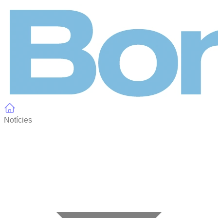
Panell de gestió de galetes
Notícies