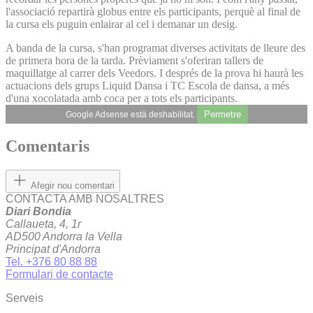
l'associació repartirà globus entre els participants, perquè al final de
la cursa els puguin enlairar al cel i demanar un desig.
A banda de la cursa, s'han programat diverses activitats de lleure des
de primera hora de la tarda. Prèviament s'oferiran tallers de
maquillatge al carrer dels Veedors. I després de la prova hi haurà les
actuacions dels grups Liquid Dansa i TC Escola de dansa, a més
d'una xocolatada amb coca per a tots els participants.
Permetre
Google Adsense està deshabilitat.
Comentaris
Afegir nou comentari
CONTACTA AMB NOSALTRES
Diari Bondia
Callaueta, 4, 1r
AD500 Andorra la Vella
Principat d'Andorra
Tel. +376 80 88 88
Formulari de contacte
Serveis