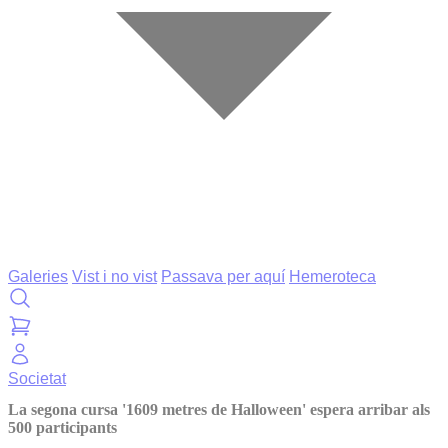
Galeries
Vist i no vist
Passava per aquí
Hemeroteca
Societat
La segona cursa '1609 metres de Halloween' espera arribar als
500 participants