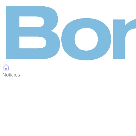
Panell de gestió de galetes
Notícies