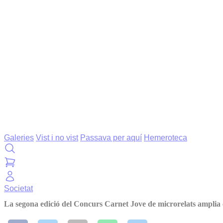
Galeries
Vist i no vist
Passava per aquí
Hemeroteca
Societat
La segona edició del Concurs Carnet Jove de microrelats amplia 