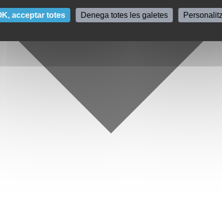
K, acceptar totes
Denega totes les galetes
Personalit