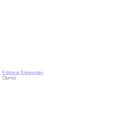
Editorial
Entrevistes
Opinió