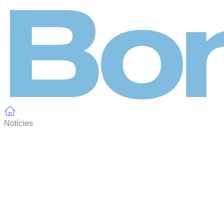
Panell de gestió de galetes
Notícies