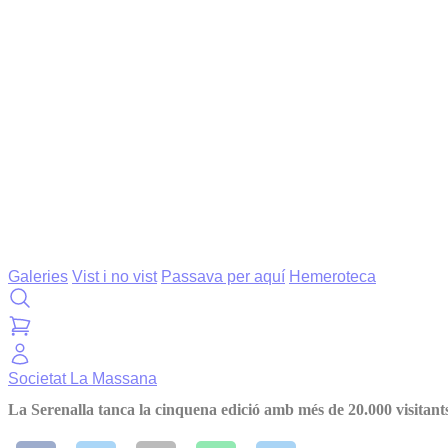
Galeries
Vist i no vist
Passava per aquí
Hemeroteca
Societat
La Massana
La Serenalla tanca la cinquena edició amb més de 20.000 visitant