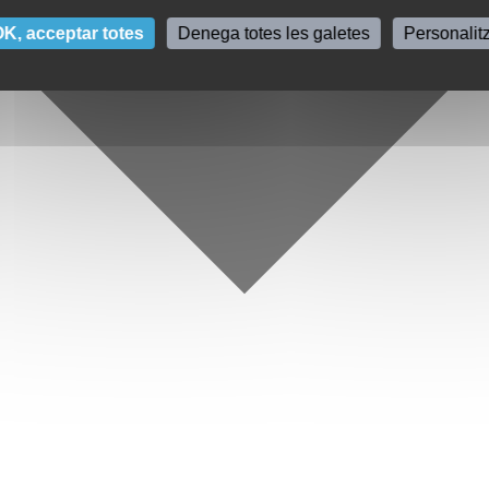
K, acceptar totes
Denega totes les galetes
Personalit