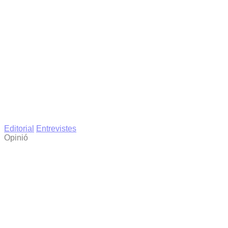
Editorial
Entrevistes
Opinió