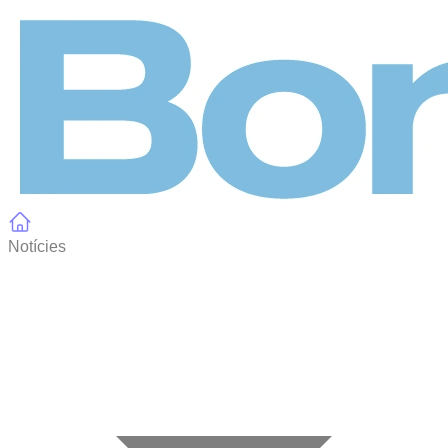
Panell de gestió de galetes
Notícies