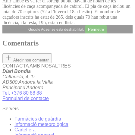
Ahir també es va fer el sorteig públic davant de notari de les
llicències de caça acompanyada de cabirol. El pla de caça inclou un
total de 70 captures (52 a l’hivern i 18 a l’estiu). El nombre de
caçadors inscrits ha estat de 265, dels quals 70 han rebut una
llicència, i la resta, 195, estan en llista.
Permetre
Google Adsense està deshabilitat.
Comentaris
Afegir nou comentari
CONTACTA AMB NOSALTRES
Diari Bondia
Callaueta, 4, 1r
AD500 Andorra la Vella
Principat d'Andorra
Tel. +376 80 88 88
Formulari de contacte
Serveis
Farmàcies de guàrdia
Informació meteorològica
Cartellera