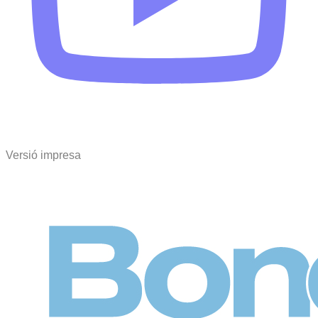
Versió impresa