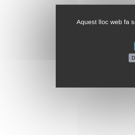
Aquest lloc web fa se
D