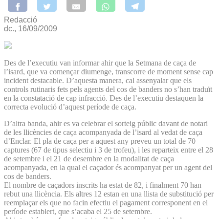
Redacció
dc., 16/09/2009
Des de l’executiu van informar ahir que la Setmana de caça de
l’isard, que va començar diumenge, transcorre de moment sense cap
incident destacable. D’aquesta manera, cal assenyalar que els
controls rutinaris fets pels agents del cos de banders no s’han traduït
en la constatació de cap infracció. Des de l’executiu destaquen la
correcta evolució d’aquest període de caça.
D’altra banda, ahir es va celebrar el sorteig públic davant de notari
de les llicències de caça acompanyada de l’isard al vedat de caça
d’Enclar. El pla de caça per a aquest any preveu un total de 70
captures (67 de tipus selectiu i 3 de trofeu), i les reparteix entre el 28
de setembre i el 21 de desembre en la modalitat de caça
acompanyada, en la qual el caçador és acompanyat per un agent del
cos de banders.
El nombre de caçadors inscrits ha estat de 82, i finalment 70 han
rebut una llicència. Els altres 12 estan en una llista de substitució per
reemplaçar els que no facin efectiu el pagament corresponent en el
període establert, que s’acaba el 25 de setembre.