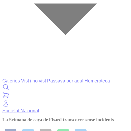
Galeries
Vist i no vist
Passava per aquí
Hemeroteca
Societat
Nacional
La Setmana de caça de l’isard transcorre sense incidents