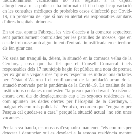
tradicionalment vacacionals no s'ha registrat a la capital
alturgellenca: ni la policia n'ha informat ni hi ha hagut cap variació
en les consultes mèdiques de probables casos d'infecció per Covid-
19, un problema del què sí havien alertat els responsables sanitaris
d'altres hospitals pirinencs.
En tot cas, apunta Fàbrega, les vies d'accès a la comarca segueixen
sent particularment controlades per les patrulles de mossos, que en
cas de trobar-se amb algun intent d'entrada injustificada en el territori
els fan girar cua.
No seria tan tranquil·la, dèiem, la situació en la comarca veïna de la
Cerdanya, cosa que ha fet que el Consell Comarcal i els
responsables dels 17 municipis hagin fet pública una nota de premsa
per exigir una vegada més "que es respectin les indicacions dictades
per l’Estat d’Alarma i el confinament de la població arran de la
situació motivada per la pandèmia de la Covid-19. La totalitat de les
institucions cerdanes manifesten
"la preocupació davant l’existència
encara avui dia de desplaçaments cap a les segones residències, tal
com apunten les dades ofertes per l’Hospital de la Cerdanya, i
malgrat els controls policials"
.
Per això, recorden que "enguany per
Pasqua cal quedar-se a casa" perquè la situació actual "no són unes
vacances".
Per la seva banda, els mossos d'esquadra mantenen "els controls per
detectar i denunciar qui es desplaci a la segona residència mentre