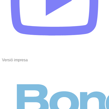
Versió impresa