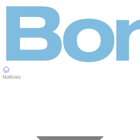
Panell de gestió de galetes
Notícies