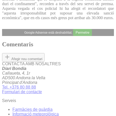
duri el confinament", recorden a través del seu servei de premsa.
Aquesta vegada el cos policial hi ha afegit el recordatori que
"aquesta irresponsabilitat pot suposar una elevada sanció
econòmica", que en els casos més greus pot arribar als 30.000 euros.
Permetre
Google Adsense està deshabilitat.
Comentaris
Afegir nou comentari
CONTACTA AMB NOSALTRES
Diari Bondia
Callaueta, 4, 1r
AD500 Andorra la Vella
Principat d'Andorra
Tel. +376 80 88 88
Formulari de contacte
Serveis
Farmàcies de guàrdia
Informació meteorològica