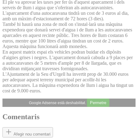
El ple va aprovar les taxes per fer ús d'aquest aparcament i dels
serveis de llum i aigua que s'oferiran als autocaravanistes.
L'aparcament d'una autocaravana tindrà un cost de 3 euros al dia,
amb un màxim d'estacionament de 72 hores (3 dies).
També hi haurà una zona de moll on s'instal·larà una màquina
expenedora que donarà servei d'aigua i de llum a les autocaravanes
aparcades en aquest recinte públic. Tres hores de llum costaran 6
euros, mentre que 100 litres d'aigua tindran un cost de 2 euros.
Aquesta màquina funcionarà amb monedes.
En aquest mateix espai els vehicles podran buidar els dipòsits
d'aigües grises i negres. L'aparcament donarà cabuda a 9 places per
a autocaravanes de 5 metres d'ample per 8 de llargada, que es
dividiran mitjançant travesses formigonades.
L'Ajuntament de la Seu d'Urgell ha invertit prop de 30.000 euros
per adequar aquest terreny municipal per acollir-hi les
autocaravanes. La màquina expenedora de llum i aigua ha tingut un
cost de 9.000 euros.
Permetre
Google Adsense està deshabilitat.
Comentaris
Afegir nou comentari