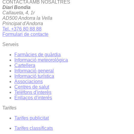
CONTACTA AMB NOSALTRES
Diari Bondia
Callaueta, 4, 1r
AD500 Andorra la Vella
Principat d'Andorra
Tel. +376 80 88 88
Formulari de contacte
Serveis
Farmàcies de guàrdia
Informació meteorològica
Cartellera
Informació general
Informació turística
Associacions
Centres de salut
Telèfons d'interès
Enllaços d'interés
Tarifes
Tarifes publicitat
Tarifes classificats