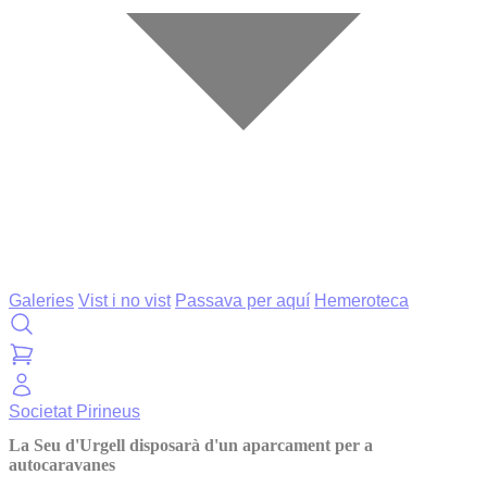
Galeries
Vist i no vist
Passava per aquí
Hemeroteca
Societat
Pirineus
La Seu d'Urgell disposarà d'un aparcament per a
autocaravanes