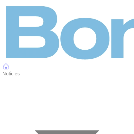
Panell de gestió de galetes
Notícies