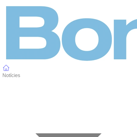
Panell de gestió de galetes
Notícies