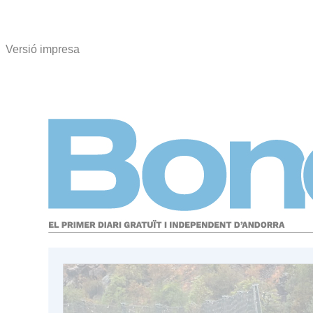
Versió impresa