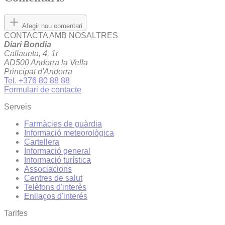
Afegir nou comentari
CONTACTA AMB NOSALTRES
Diari Bondia
Callaueta, 4, 1r
AD500 Andorra la Vella
Principat d'Andorra
Tel. +376 80 88 88
Formulari de contacte
Serveis
Farmàcies de guàrdia
Informació meteorològica
Cartellera
Informació general
Informació turística
Associacions
Centres de salut
Telèfons d'interès
Enllaços d'interés
Tarifes