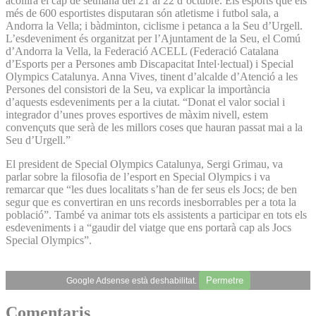
acollirà el cap de setmana del 21 al 22 d’octubre. Els esports que els
més de 600 esportistes disputaran són atletisme i futbol sala, a
Andorra la Vella; i bàdminton, ciclisme i petanca a la Seu d’Urgell.
L’esdeveniment és organitzat per l’Ajuntament de la Seu, el Comú
d’Andorra la Vella, la Federació ACELL (Federació Catalana
d’Esports per a Persones amb Discapacitat Intel·lectual) i Special
Olympics Catalunya. Anna Vives, tinent d’alcalde d’Atenció a les
Persones del consistori de la Seu, va explicar la importància
d’aquests esdeveniments per a la ciutat. “Donat el valor social i
integrador d’unes proves esportives de màxim nivell, estem
convençuts que serà de les millors coses que hauran passat mai a la
Seu d’Urgell.”
El president de Special Olympics Catalunya, Sergi Grimau, va
parlar sobre la filosofia de l’esport en Special Olympics i va
remarcar que “les dues localitats s’han de fer seus els Jocs; de ben
segur que es convertiran en uns records inesborrables per a tota la
població”. També va animar tots els assistents a participar en tots els
esdeveniments i a “gaudir del viatge que ens portarà cap als Jocs
Special Olympics”.
Permetre
Google Adsense està deshabilitat.
Comentaris