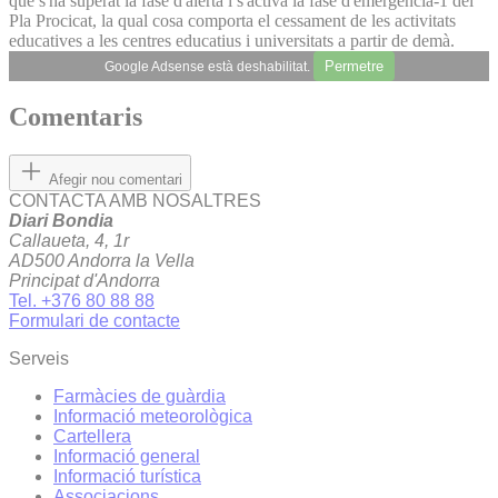
que s'ha superat la fase d'alerta i s'activa la fase d'emergència-1 del
Pla Procicat, la qual cosa comporta el cessament de les activitats
educatives a les centres educatius i universitats a partir de demà.
Permetre
Google Adsense està deshabilitat.
Comentaris
Afegir nou comentari
CONTACTA AMB NOSALTRES
Diari Bondia
Callaueta, 4, 1r
AD500 Andorra la Vella
Principat d'Andorra
Tel. +376 80 88 88
Formulari de contacte
Serveis
Farmàcies de guàrdia
Informació meteorològica
Cartellera
Informació general
Informació turística
Associacions