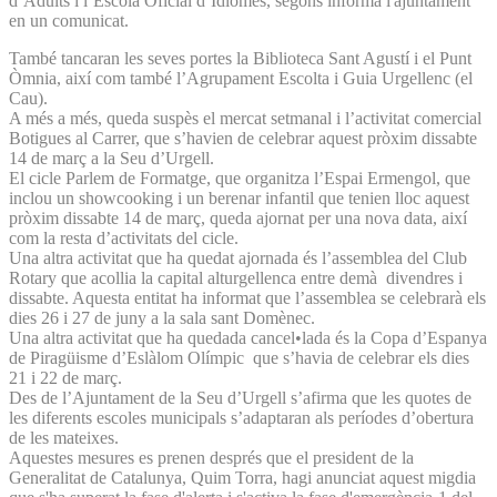
d’Adults i l’Escola Oficial d’Idiomes, segons informa l'ajuntament
en un comunicat.
També tancaran les seves portes la Biblioteca Sant Agustí i el Punt
Òmnia, així com també l’Agrupament Escolta i Guia Urgellenc (el
Cau).
A més a més, queda suspès el mercat setmanal i l’activitat comercial
Botigues al Carrer, que s’havien de celebrar aquest pròxim dissabte
14 de març a la Seu d’Urgell.
El cicle Parlem de Formatge, que organitza l’Espai Ermengol, que
inclou un showcooking i un berenar infantil que tenien lloc aquest
pròxim dissabte 14 de març, queda ajornat per una nova data, així
com la resta d’activitats del cicle.
Una altra activitat que ha quedat ajornada és l’assemblea del Club
Rotary que acollia la capital alturgellenca entre demà divendres i
dissabte. Aquesta entitat ha informat que l’assemblea se celebrarà els
dies 26 i 27 de juny a la sala sant Domènec.
Una altra activitat que ha quedada cancel•lada és la Copa d’Espanya
de Piragüisme d’Eslàlom Olímpic que s’havia de celebrar els dies
21 i 22 de març.
Des de l’Ajuntament de la Seu d’Urgell s’afirma que les quotes de
les diferents escoles municipals s’adaptaran als períodes d’obertura
de les mateixes.
Aquestes mesures es prenen després que el president de la
Generalitat de Catalunya, Quim Torra, hagi anunciat aquest migdia