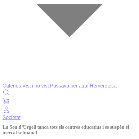
Galeries
Vist i no vist
Passava per aquí
Hemeroteca
Societat
La Seu d’Urgell tanca tots els centres educatius i es suspèn el
mercat setmanal