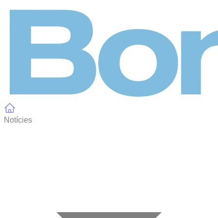
Panell de gestió de galetes
Notícies