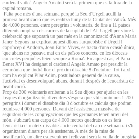
cardenal vaticà Angelo Amato i serà la primera que es fa fora de la
capital romana.
Falta poc més d'una setmana perquè la Seu d'Urgell aculli la
primera beatificació que es realitza lluny de la Ciutat del Vaticà. Més
de 4.000 persones, entre peregrins i voluntaris, de fins a 11 països
diferents ompliran els carrers de la capital de l'Alt Urgell per viure la
celebració que suposarà un pas més en la canonització d'Anna Maria
Janer. Segons ha explicat aquest dijous l'arquebisbe d'Urgell i
copríncep d'Andorra, Joan-Enric Vives, es tracta d'una ocasió única,
'que abans no passava mai en els països concrets, en les diòcesis
concretes perquè es feien sempre a Roma'. En aquest cas, el Papa
Benet XVI ha designat el cardenal Angelo Amato per presidir la
cerimònia que tindrà lloc el pròxim dissabte 8 d'octubre. Tot i així,
com ha explicat Pilar Adim, postuladora general de la causa,
l'activitat es desenvoluparà abans, durant i després de l'eucaristia de
beatificació.
Prop de 300 voluntaris arribaran a la Seu dijous per ajudar en les
tasques d'organització, divendres s'espera que s'hi sumin uns 1.200
peregrins i durant el dissabte dia 8 d'octubre es calcula que podran
reunir-se 4.000 persones. Davant de l'assistència massiva de
seguidors de les congregacions que les germanes tenen arreu del
món, s'ubicarà una carpa de 4.000 metres quadrats on es farà
l'eucaristia el mateix dissabte - acte central del cap de setmana- i s'hi
organitzaran dinars per als assistents. A més de la misa de
beatificació, un altre esdeveniment rellevant serà la vetlla de pregària