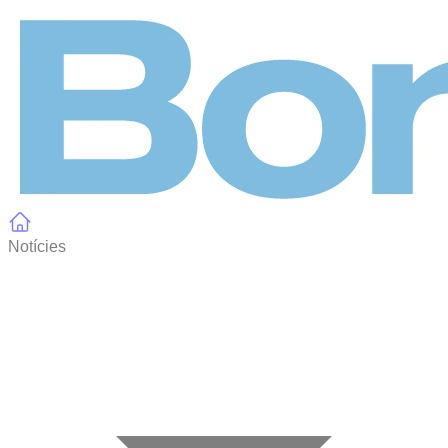
Panell de gestió de galetes
Notícies