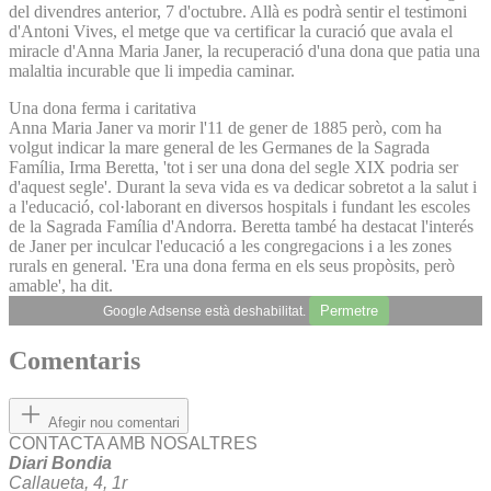
del divendres anterior, 7 d'octubre. Allà es podrà sentir el testimoni
d'Antoni Vives, el metge que va certificar la curació que avala el
miracle d'Anna Maria Janer, la recuperació d'una dona que patia una
malaltia incurable que li impedia caminar.
Una dona ferma i caritativa
Anna Maria Janer va morir l'11 de gener de 1885 però, com ha
volgut indicar la mare general de les Germanes de la Sagrada
Família, Irma Beretta, 'tot i ser una dona del segle XIX podria ser
d'aquest segle'. Durant la seva vida es va dedicar sobretot a la salut i
a l'educació, col·laborant en diversos hospitals i fundant les escoles
de la Sagrada Família d'Andorra. Beretta també ha destacat l'interés
de Janer per inculcar l'educació a les congregacions i a les zones
rurals en general. 'Era una dona ferma en els seus propòsits, però
amable', ha dit.
Permetre
Google Adsense està deshabilitat.
Comentaris
Afegir nou comentari
CONTACTA AMB NOSALTRES
Diari Bondia
Callaueta, 4, 1r