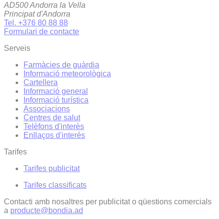
AD500 Andorra la Vella
Principat d'Andorra
Tel. +376 80 88 88
Formulari de contacte
Serveis
Farmàcies de guàrdia
Informació meteorològica
Cartellera
Informació general
Informació turística
Associacions
Centres de salut
Telèfons d'interès
Enllaços d'interés
Tarifes
Tarifes publicitat
Tarifes classificats
Contacti amb nosaltres per publicitat o qüestions comercials
a
producte@bondia.ad