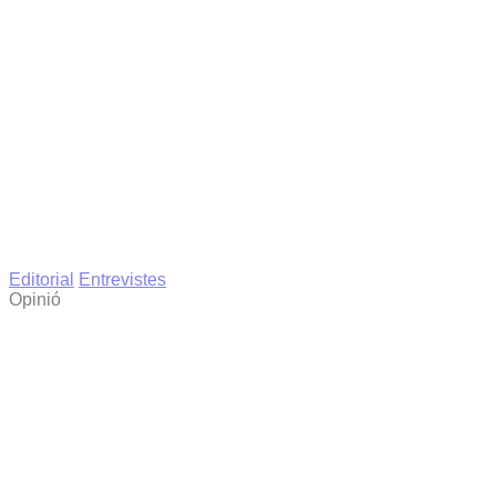
Editorial
Entrevistes
Opinió