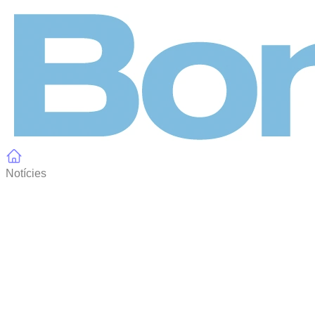
Panell de gestió de galetes
Notícies