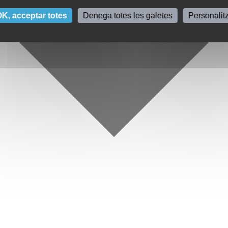
K, acceptar totes
Denega totes les galetes
Personalit