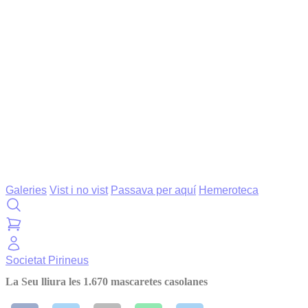
Galeries
Vist i no vist
Passava per aquí
Hemeroteca
Societat
Pirineus
La Seu lliura les 1.670 mascaretes casolanes