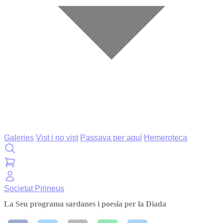
Galeries
Vist i no vist
Passava per aquí
Hemeroteca
Societat
Pirineus
La Seu programa sardanes i poesia per la Diada