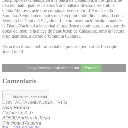
Les propostes començaran a la plaça de Catalunya, a tres quarts de
deu del matí, quan se celebrarà una ballada de sardanes amb la
Cobla Manresa, acte que compta amb el suport d’Amics de la
Sardana. Seguidament, a les onze en punt tindrà lloc la hissada de la
Senyera i el Cant del Segadors. La commemoració institucional de
la Diada Nacional a la capital alturgellenca continuarà, a un quart de
dotze del matí, a la plaça de Sant Josep de Calassanç, amb la lectura
d’un manifest, a càrrec d’Òmnium Cultural.
Els actes clouran amb un recital de poemes per part de l’escriptor
Joan Graell.
Permetre
Google Adsense està deshabilitat.
Comentaris
Afegir nou comentari
CONTACTA AMB NOSALTRES
Diari Bondia
Callaueta, 4, 1r
AD500 Andorra la Vella
Principat d'Andorra