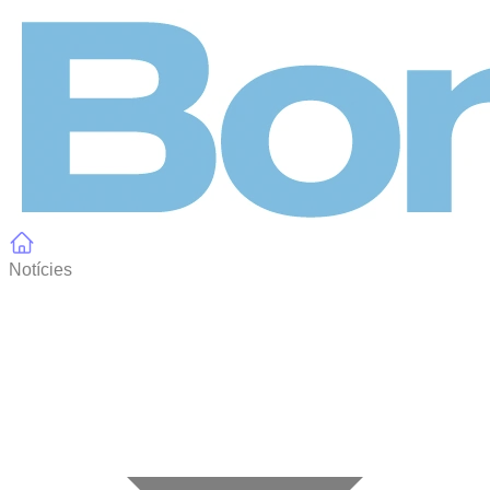
Panell de gestió de galetes
Notícies