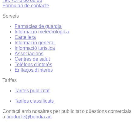
Tel. +376 80 88 88
Formulari de contacte
Serveis
Farmàcies de guàrdia
Informació meteorològica
Cartellera
Informació general
Informació turística
Associacions
Centres de salut
Telèfons d'interès
Enllaços d'interés
Tarifes
Tarifes publicitat
Tarifes classificats
Contacti amb nosaltres per publicitat o qüestions comercials
a
producte@bondia.ad