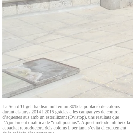
La Seu d’Urgell ha disminuït en un 30% la població de coloms
durant els anys 2014 i 2015 gràcies a les campanyes de control
d’aquestes aus amb un esterilitzant (Ovistop), uns resultats que
l’Ajuntament qualifica de “molt positius”. Aquest mètode inhibeix la
capacitat reproductora dels coloms i, per tant, s’evita el creixement