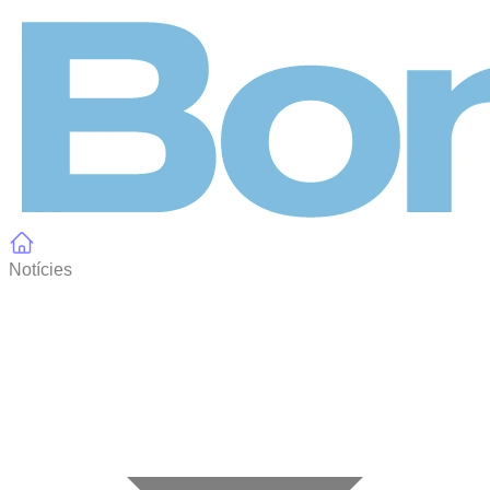
Panell de gestió de galetes
Notícies