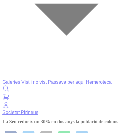
Galeries
Vist i no vist
Passava per aquí
Hemeroteca
Societat
Pirineus
La Seu redueix un 30% en dos anys la població de coloms