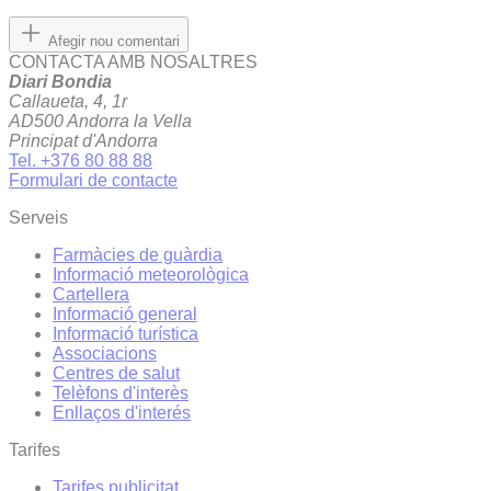
Afegir nou comentari
CONTACTA AMB NOSALTRES
Diari Bondia
Callaueta, 4, 1r
AD500 Andorra la Vella
Principat d'Andorra
Tel. +376 80 88 88
Formulari de contacte
Serveis
Farmàcies de guàrdia
Informació meteorològica
Cartellera
Informació general
Informació turística
Associacions
Centres de salut
Telèfons d'interès
Enllaços d'interés
Tarifes
Tarifes publicitat