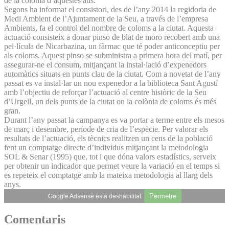
de la colònia d’aquestes aus.
Segons ha informat el consistori, des de l’any 2014 la regidoria de
Medi Ambient de l’Ajuntament de la Seu, a través de l’empresa
Ambients, fa el control del nombre de coloms a la ciutat. Aquesta
actuació consisteix a donar pinso de blat de moro recobert amb una
pel·lícula de Nicarbazina, un fàrmac que té poder anticonceptiu per
als coloms. Aquest pinso se subministra a primera hora del matí, per
assegurar-ne el consum, mitjançant la instal·lació d’expenedors
automàtics situats en punts clau de la ciutat. Com a novetat de l’any
passat es va instal·lar un nou expenedor a la biblioteca Sant Agustí
amb l’objectiu de reforçar l’actuació al centre històric de la Seu
d’Urgell, un dels punts de la ciutat on la colònia de coloms és més
gran.
Durant l’any passat la campanya es va portar a terme entre els mesos
de març i desembre, període de cria de l’espècie. Per valorar els
resultats de l’actuació, els tècnics realitzen un cens de la població
fent un comptatge directe d’individus mitjançant la metodologia
SOL & Senar (1995) que, tot i que dóna valors estadístics, serveix
per obtenir un indicador que permet veure la variació en el temps si
es repeteix el comptatge amb la mateixa metodologia al llarg dels
anys.
Permetre
Google Adsense està deshabilitat.
Comentaris