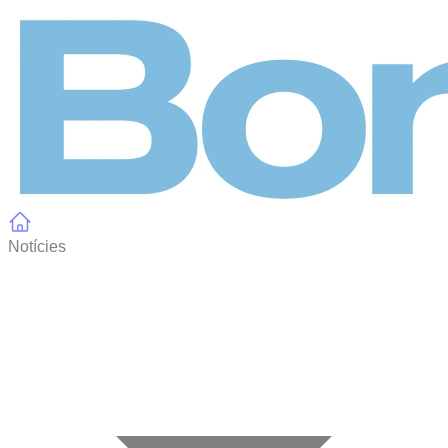
Panell de gestió de galetes
Notícies