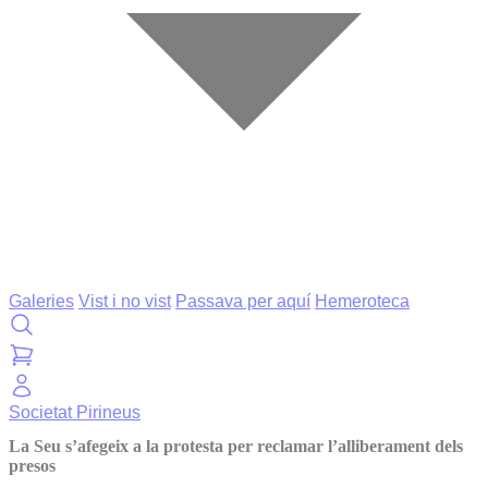
Galeries
Vist i no vist
Passava per aquí
Hemeroteca
Societat
Pirineus
La Seu s’afegeix a la protesta per reclamar l’alliberament dels
presos