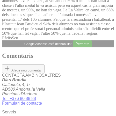
alumnnes”. Al Pau Claris, al voltant del 50% d’infants han faltat a
classe i l’altra meitat hi va assistir, però en aquest cas la gran majoria
de mestres, un 90%, no han fet vaga. I a La Valira, en canvi, un 66%
dels docents sí que s’han adherit a l’aturada i només s’hi van
presentar 17 dels 105 alumnes. Pel que fa a secundària i batxillerat, a
l’Institut Joan Brudieu el 94% dels alumnes no van assistir a classe,
mentre que el professorat i personal administratiu s’ha dividit entre el
50% que han fet vaga i l’altre 50% que ha treballat, segons
RàdioSeu.
Permetre
Google Adsense està deshabilitat.
Comentaris
Afegir nou comentari
CONTACTA AMB NOSALTRES
Diari Bondia
Callaueta, 4, 1r
AD500 Andorra la Vella
Principat d'Andorra
Tel. +376 80 88 88
Formulari de contacte
Serveis