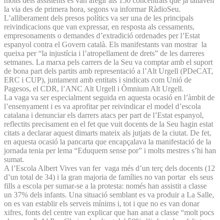
molts dels assistents es van afegir als 150 concentrats que ja tallaven
la via des de primera hora, segons va informar RàdioSeu.
L’alliberament dels presos polítics va ser una de les principals
reivindicacions que van expressar, en resposta als cessaments,
empresonaments o demandes d’extradició ordenades per l’Estat
espanyol contra el Govern català. Els manifestants van mostrar la
queixa per “la injustícia i l’atropellament de drets” de les darreres
setmanes. La marxa pels carrers de la Seu va comptar amb el suport
de bona part dels partits amb representació a l’Alt Urgell (PDeCAT,
ERC i CUP), juntament amb entitats i sindicats com Unió de
Pagesos, el CDR, l’ANC Alt Urgell i Òmnium Alt Urgell.
La vaga va ser especialment seguida en aquesta ocasió en l’àmbit de
l’ensenyament i es va aprofitar per reivindicar el model d’escola
catalana i denunciar els darrers atacs per part de l’Estat espanyol,
reflectits precisament en el fet que vuit docents de la Seu hagin estat
citats a declarar aquest dimarts mateix als jutjats de la ciutat. De fet,
en aquesta ocasió la pancarta que encapçalava la manifestació de la
jornada tenia per lema “Eduquem sense por” i molts mestres s’hi han
sumat.
A l’Escola Albert Vives van fer vaga més d’un terç dels docents (12
d’un total de 34) i la gran majoria de famílies no van portar els seus
fills a escola per sumar-se a la protesta: només han assistit a classe
un 37% dels infants. Una situació semblant es va produir a La Salle,
on es van establir els serveis mínims i, tot i que no es van donar
xifres, fonts del centre van explicar que han anat a classe “molt pocs