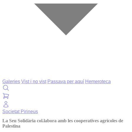
Galeries
Vist i no vist
Passava per aquí
Hemeroteca
Societat
Pirineus
La Seu Solidària col.labora amb les cooperatives agrícoles de
Palestina