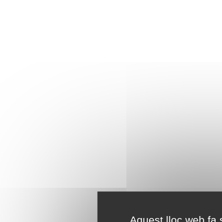
Aquest lloc web fa s