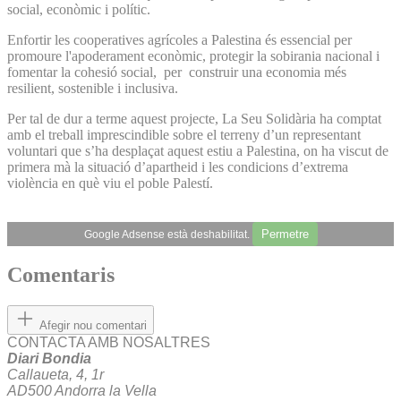
social, econòmic i polític.
Enfortir les cooperatives agrícoles a Palestina és essencial per
promoure l'apoderament econòmic, protegir la sobirania nacional i
fomentar la cohesió social, per construir una economia més
resilient, sostenible i inclusiva.
Per tal de dur a terme aquest projecte, La Seu Solidària ha comptat
amb el treball imprescindible sobre el terreny d’un representant
voluntari que s’ha desplaçat aquest estiu a Palestina, on ha viscut de
primera mà la situació d’apartheid i les condicions d’extrema
violència en què viu el poble Palestí.
Permetre
Google Adsense està deshabilitat.
Comentaris
Afegir nou comentari
CONTACTA AMB NOSALTRES
Diari Bondia
Callaueta, 4, 1r
AD500 Andorra la Vella