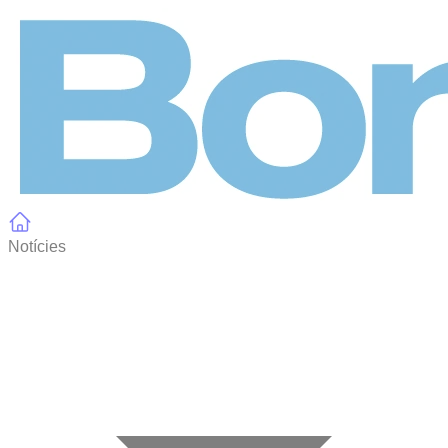
Panell de gestió de galetes
Notícies