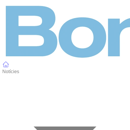
Panell de gestió de galetes
Notícies