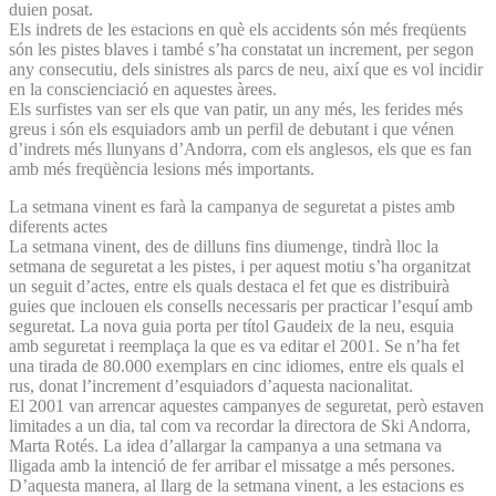
duien posat.
Els indrets de les estacions en què els accidents són més freqüents
són les pistes blaves i també s’ha constatat un increment, per segon
any consecutiu, dels sinistres als parcs de neu, així que es vol incidir
en la conscienciació en aquestes àrees.
Els surfistes van ser els que van patir, un any més, les ferides més
greus i són els esquiadors amb un perfil de debutant i que vénen
d’indrets més llunyans d’Andorra, com els anglesos, els que es fan
amb més freqüència lesions més importants.
La setmana vinent es farà la campanya de seguretat a pistes amb
diferents actes
La setmana vinent, des de dilluns fins diumenge, tindrà lloc la
setmana de seguretat a les pistes, i per aquest motiu s’ha organitzat
un seguit d’actes, entre els quals destaca el fet que es distribuirà
guies que inclouen els consells necessaris per practicar l’esquí amb
seguretat. La nova guia porta per títol Gaudeix de la neu, esquia
amb seguretat i reemplaça la que es va editar el 2001. Se n’ha fet
una tirada de 80.000 exemplars en cinc idiomes, entre els quals el
rus, donat l’increment d’esquiadors d’aquesta nacionalitat.
El 2001 van arrencar aquestes campanyes de seguretat, però estaven
limitades a un dia, tal com va recordar la directora de Ski Andorra,
Marta Rotés. La idea d’allargar la campanya a una setmana va
lligada amb la intenció de fer arribar el missatge a més persones.
D’aquesta manera, al llarg de la setmana vinent, a les estacions es