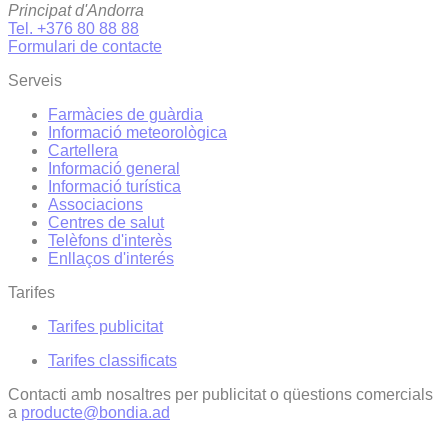
Principat d'Andorra
Tel. +376 80 88 88
Formulari de contacte
Serveis
Farmàcies de guàrdia
Informació meteorològica
Cartellera
Informació general
Informació turística
Associacions
Centres de salut
Telèfons d'interès
Enllaços d'interés
Tarifes
Tarifes publicitat
Tarifes classificats
Contacti amb nosaltres per publicitat o qüestions comercials
a
producte@bondia.ad