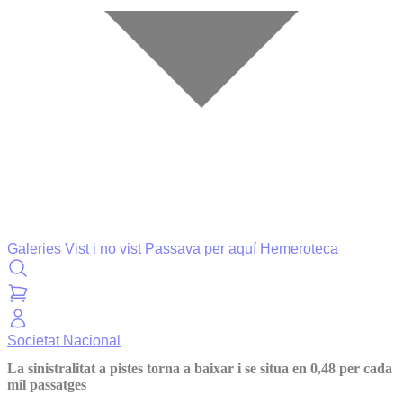
Galeries
Vist i no vist
Passava per aquí
Hemeroteca
Societat
Nacional
La sinistralitat a pistes torna a baixar i se situa en 0,48 per cada
mil passatges