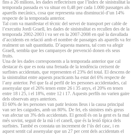
fins a 26 milions, les dades reflecteixen que l’índex de sinistralitat la
temporada passada es va situar en 0,48 per cada 1.000 passatges als
aparells mecànics, cosa que representa una disminució d’un 14%
respecte de la temporada anterior.
Tal com va manifestar el tècnic del servei de transport per cable de
l’executiu Jordi Graell, les dades de sinistralitat es recullen des de la
temporada 2002-2003 i va ser en la 2007-2008 en què la davallada
d’accidents en relació amb el nombre de passatges als aparells va fer
realment un salt quantitatiu. D’aquesta manera, tal com va afegir
Graell, sembla que les campanyes de prevenció donen els seus
fruits.
Una de les dades corresponents a la temporada anterior que cal
destacar és que es nota una frenada de la tendència creixent de
surfistes accidentats, que representen el 23% del total. El descens de
la sinistralitat entre aquests practicants ha estat del 6% respecte de
l’any anterior. Pel que fa al perfil de les persones accidentades, cal
assenyalar que el 26% tenen entre 26 i 35 anys, el 20% en tenen
entre 18 i 25, i el 18%, entre 12 i 17. Aquests perfils no varien gaire
dels observats anys anteriors.
El 60% de les persones van patir lesions lleus i la causa principal
van ser les caigudes, amb un 80%. De fet, els sinistres més greus
van afectar un 3% dels accidentats. El genoll és on la gent es fa mal
més sovint, seguit de la mà i el canell, que és la lesió típica dels
surfistes. També es constata un increment de l’ús del casc, i en
aquest sentit cal assenyalar que un 27 per cent dels accidentats el