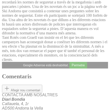
recordarà les normes de seguretat a través de la megafonia i amb
pancartes i pòsters. Una de les novetats és un joc a la pàgina web de
Ski Andorra que consistirà a contestar unes preguntes sobre les
normes de seguretat. Entre els participants se sortejarà 100 forfets de
dia. Una altra de les novetats és que dilluns a les diferents estacions
hi haurà uns actors disfressats de policies que interrogaran els
esquiadors sobre la seguretat a pistes. D’aquesta manera es vol
difondre la normativa d’una manera més amena.
Tant Rotés com Graell van insistir en el fet que les diferents
campanyes han aconseguit donar a conèixer les diferents normes i el
seu efecte s’ha plasmat en la disminució de la sinistralitat. A més a
més, tots dos van remarcar el paper que té també el personal de les
estacions, especialment els monitors, en la conscienciació dels
clients.
Permetre
Google Adsense està deshabilitat.
Comentaris
Afegir nou comentari
CONTACTA AMB NOSALTRES
Diari Bondia
Callaueta, 4, 1r
AD500 Andorra la Vella