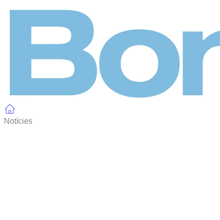
Panell de gestió de galetes
Notícies