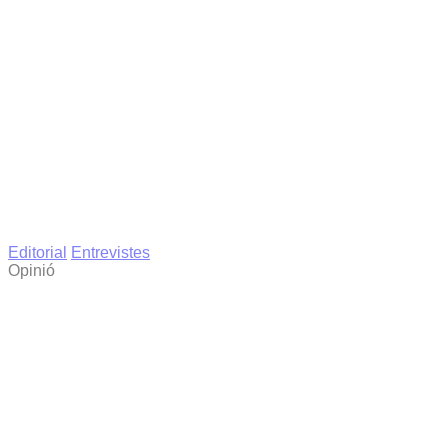
Editorial
Entrevistes
Opinió