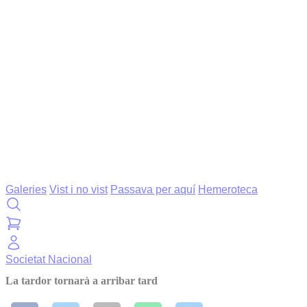
Galeries
Vist i no vist
Passava per aquí
Hemeroteca
Societat
Nacional
La tardor tornarà a arribar tard