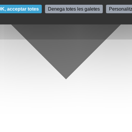
K, acceptar totes
Denega totes les galetes
Personalit