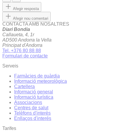
Afegir resposta
Afegir nou comentari
CONTACTA AMB NOSALTRES
Diari Bondia
Callaueta, 4, 1r
AD500 Andorra la Vella
Principat d'Andorra
Tel. +376 80 88 88
Formulari de contacte
Serveis
Farmàcies de guàrdia
Informació meteorològica
Cartellera
Informació general
Informació turística
Associacions
Centres de salut
Telèfons d'interès
Enllaços d'interés
Tarifes