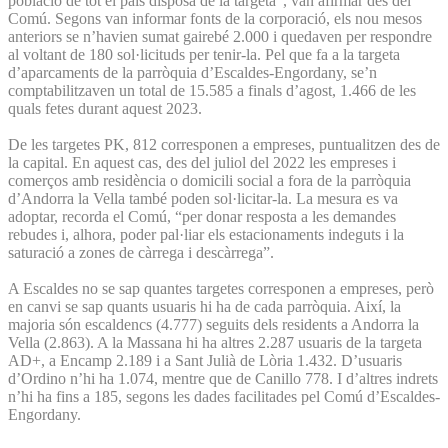
població de tot el país disposa de la targeta”, van afirmar des del
Comú. Segons van informar fonts de la corporació, els nou mesos
anteriors se n’havien sumat gairebé 2.000 i quedaven per respondre
al voltant de 180 sol·licituds per tenir-la. Pel que fa a la targeta
d’aparcaments de la parròquia d’Escaldes-Engordany, se’n
comptabilitzaven un total de 15.585 a finals d’agost, 1.466 de les
quals fetes durant aquest 2023.
De les targetes PK, 812 corresponen a empreses, puntualitzen des de
la capital. En aquest cas, des del juliol del 2022 les empreses i
comerços amb residència o domicili social a fora de la parròquia
d’Andorra la Vella també poden sol·licitar-la. La mesura es va
adoptar, recorda el Comú, “per donar resposta a les demandes
rebudes i, alhora, poder pal·liar els estacionaments indeguts i la
saturació a zones de càrrega i descàrrega”.
A Escaldes no se sap quantes targetes corresponen a empreses, però
en canvi se sap quants usuaris hi ha de cada parròquia. Així, la
majoria són escaldencs (4.777) seguits dels residents a Andorra la
Vella (2.863). A la Massana hi ha altres 2.287 usuaris de la targeta
AD+, a Encamp 2.189 i a Sant Julià de Lòria 1.432. D’usuaris
d’Ordino n’hi ha 1.074, mentre que de Canillo 778. I d’altres indrets
n’hi ha fins a 185, segons les dades facilitades pel Comú d’Escaldes-
Engordany.