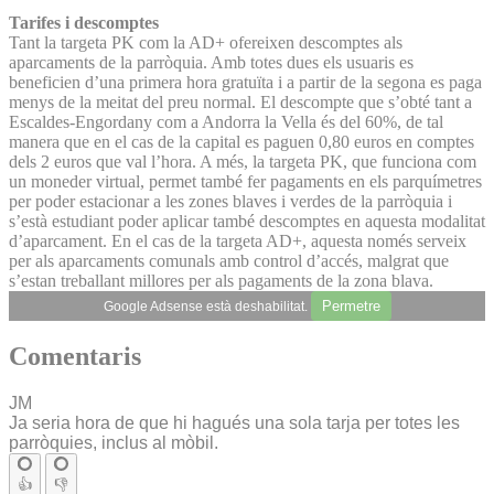
Tarifes i descomptes
Tant la targeta PK com la AD+ ofereixen descomptes als
aparcaments de la parròquia. Amb totes dues els usuaris es
beneficien d’una primera hora gratuïta i a partir de la segona es paga
menys de la meitat del preu normal. El descompte que s’obté tant a
Escaldes-Engordany com a Andorra la Vella és del 60%, de tal
manera que en el cas de la capital es paguen 0,80 euros en comptes
dels 2 euros que val l’hora. A més, la targeta PK, que funciona com
un moneder virtual, permet també fer pagaments en els parquímetres
per poder estacionar a les zones blaves i verdes de la parròquia i
s’està estudiant poder aplicar també descomptes en aquesta modalitat
d’aparcament. En el cas de la targeta AD+, aquesta només serveix
per als aparcaments comunals amb control d’accés, malgrat que
s’estan treballant millores per als pagaments de la zona blava.
Permetre
Google Adsense està deshabilitat.
Comentaris
JM
Ja seria hora de que hi hagués una sola tarja per totes les
parròquies, inclus al mòbil.
👍
👎