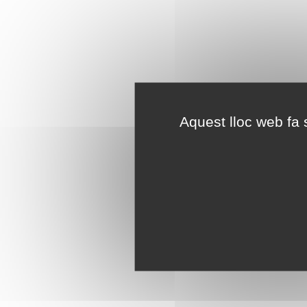
Aquest lloc web fa s