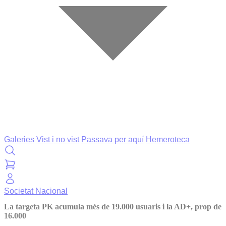
Galeries
Vist i no vist
Passava per aquí
Hemeroteca
Societat
Nacional
La targeta PK acumula més de 19.000 usuaris i la AD+, prop de
16.000