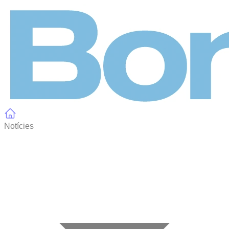
Panell de gestió de galetes
Notícies