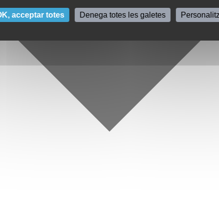
K, acceptar totes
Denega totes les galetes
Personalit