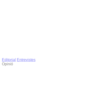
Editorial
Entrevistes
Opinió