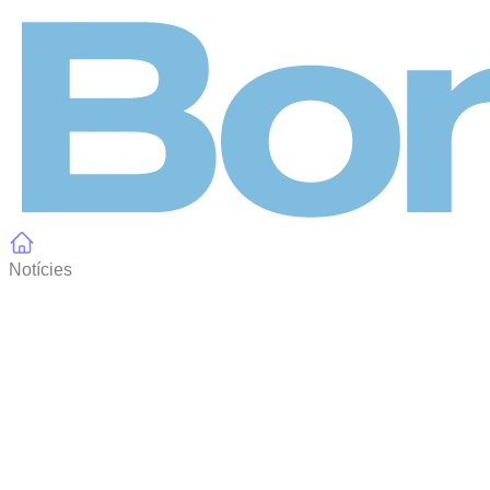
Panell de gestió de galetes
Notícies