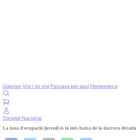
Galeries
Vist i no vist
Passava per aquí
Hemeroteca
Societat
Nacional
La taxa d'ocupació juvenil és la més baixa de la darrera dècada