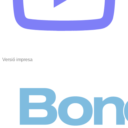
Versió impresa