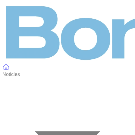
Panell de gestió de galetes
Notícies