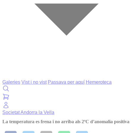
Galeries
Vist i no vist
Passava per aquí
Hemeroteca
Societat
Andorra la Vella
La temperatura es frena i no arriba als 2ºC d’anomalia positiva