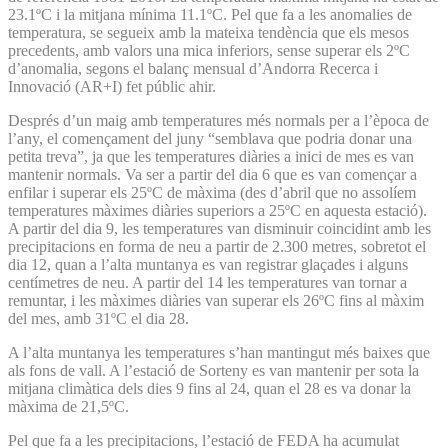
23.1ºC i la mitjana mínima 11.1ºC. Pel que fa a les anomalies de
temperatura, se segueix amb la mateixa tendència que els mesos
precedents, amb valors una mica inferiors, sense superar els 2ºC
d’anomalia, segons el balanç mensual d’Andorra Recerca i
Innovació (AR+I) fet públic ahir.
Després d’un maig amb temperatures més normals per a l’època de
l’any, el començament del juny “semblava que podria donar una
petita treva”, ja que les temperatures diàries a inici de mes es van
mantenir normals. Va ser a partir del dia 6 que es van començar a
enfilar i superar els 25ºC de màxima (des d’abril que no assolíem
temperatures màximes diàries superiors a 25ºC en aquesta estació).
A partir del dia 9, les temperatures van disminuir coincidint amb les
precipitacions en forma de neu a partir de 2.300 metres, sobretot el
dia 12, quan a l’alta muntanya es van registrar glaçades i alguns
centímetres de neu. A partir del 14 les temperatures van tornar a
remuntar, i les màximes diàries van superar els 26ºC fins al màxim
del mes, amb 31ºC el dia 28.
A l’alta muntanya les temperatures s’han mantingut més baixes que
als fons de vall. A l’estació de Sorteny es van mantenir per sota la
mitjana climàtica dels dies 9 fins al 24, quan el 28 es va donar la
màxima de 21,5ºC.
Pel que fa a les precipitacions, l’estació de FEDA ha acumulat