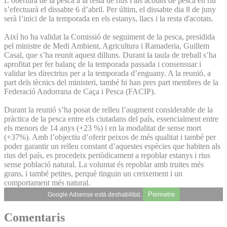
L’obertura de la pesca a la resta de rius i als acotats de pesca en riu
s’efectuarà el dissabte 6 d’abril. Per últim, el dissabte dia 8 de juny
serà l’inici de la temporada en els estanys, llacs i la resta d'acotats.
Així ho ha validat la Comissió de seguiment de la pesca, presidida
pel ministre de Medi Ambient, Agricultura i Ramaderia, Guillem
Casal, que s’ha reunit aquest dilluns. Durant la taula de treball s’ha
aprofitat per fer balanç de la temporada passada i consensuar i
validar les directrius per a la temporada d’enguany. A la reunió, a
part dels tècnics del ministeri, també hi han pres part membres de la
Federació Andorrana de Caça i Pesca (FACIP).
Durant la reunió s’ha posat de relleu l’augment considerable de la
pràctica de la pesca entre els ciutadans del país, essencialment entre
els menors de 14 anys (+23 %) i en la modalitat de sense mort
(+37%). Amb l’objectiu d’oferir peixos de més qualitat i també per
poder garantir un relleu constant d’aquestes espècies que habiten als
rius del país, es procedeix periòdicament a repoblar estanys i rius
sense població natural. La voluntat és repoblar amb truites més
grans, i també petites, perquè tinguin un creixement i un
comportament més natural.
Permetre
Google Adsense està deshabilitat.
Comentaris