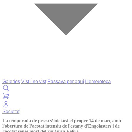
Galeries
Vist i no vist
Passava per aquí
Hemeroteca
Societat
La temporada de pesca s’iniciarà el proper 14 de març amb
l'obertura de l’acotat intensiu de l'estany d'Engolasters i de
l'acotat sense mort del riu Gran Valira