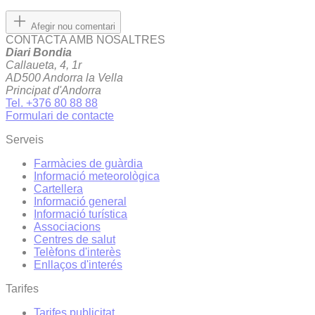
Afegir nou comentari
CONTACTA AMB NOSALTRES
Diari Bondia
Callaueta, 4, 1r
AD500 Andorra la Vella
Principat d'Andorra
Tel. +376 80 88 88
Formulari de contacte
Serveis
Farmàcies de guàrdia
Informació meteorològica
Cartellera
Informació general
Informació turística
Associacions
Centres de salut
Telèfons d'interès
Enllaços d'interés
Tarifes
Tarifes publicitat