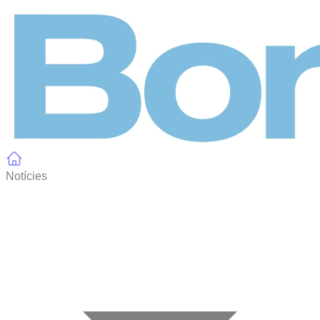
Panell de gestió de galetes
Notícies