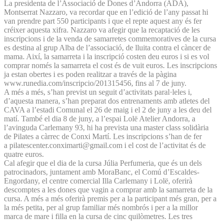
La presidenta de l’Associació de Dones d’Andorra (ADA),
Montserrat Nazzaro, va recordar que en l’edició de l’any passat hi
van prendre part 550 participants i que el repte aquest any és fer
créixer aquesta xifra. Nazzaro va afegir que la recaptació de les
inscripcions i de la venda de samarretes commemoratives de la cursa
es destina al grup Alba de l’associació, de lluita contra el càncer de
mama. Així, la samarreta i la inscripció costen deu euros i si es vol
comprar només la samarreta el cost és de vuit euros. Les inscripcions
ja estan obertes i es poden realitzar a través de la pàgina
www.runedia.com/inscripcio/201315456, fins al 7 de juny.
A més a més, s’han previst un seguit d’activitats paral·leles i,
d’aquesta manera, s’han preparat dos entrenaments amb atletes del
CAVA a l’estadi Comunal el 26 de maig i el 2 de juny a les deu del
matí. També el dia 8 de juny, a l’espai Lolë Atelier Andorra, a
l’avinguda Carlemany 93, hi ha prevista una master class solidària
de Pilates a càrrec de Conxi Martí. Les inscripcions s’han de fer
a pilatescenter.conximarti@gmail.com i el cost de l’activitat és de
quatre euros.
Cal afegir que el dia de la cursa Júlia Perfumeria, que és un dels
patrocinadors, juntament amb MoraBanc, el Comú d’Escaldes-
Engordany, el centre comercial Illa Carlemany i Lolë, oferirà
descomptes a les dones que vagin a comprar amb la samarreta de la
cursa. A més a més oferirà premis per a la participant més gran, per a
la més petita, per al grup familiar més nombrós i per a la millor
marca de mare i filla en la cursa de cinc quilòmetres. Les tres