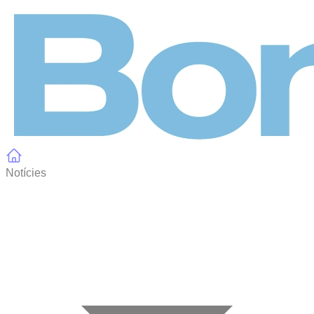
Panell de gestió de galetes
Notícies