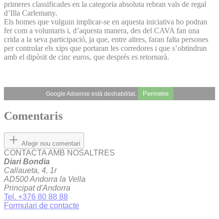
primeres classificades en la categoria absoluta rebran vals de regal
d’Illa Carlemany.
Els homes que vulguin implicar-se en aquesta iniciativa ho podran
fer com a voluntaris i, d’aquesta manera, des del CAVA fan una
crida a la seva participació, ja que, entre altres, faran falta persones
per controlar els xips que portaran les corredores i que s’obtindran
amb el dipòsit de cinc euros, que després es retornarà.
Permetre
Google Adsense està deshabilitat.
Comentaris
Afegir nou comentari
CONTACTA AMB NOSALTRES
Diari Bondia
Callaueta, 4, 1r
AD500 Andorra la Vella
Principat d'Andorra
Tel. +376 80 88 88
Formulari de contacte