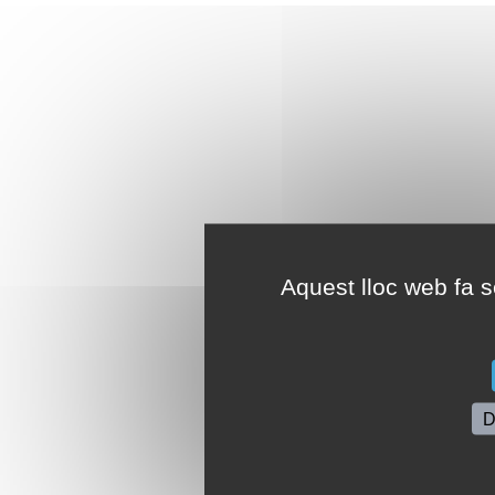
Aquest lloc web fa se
D