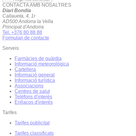
CONTACTA AMB NOSALTRES
Diari Bondia
Callaueta, 4, 1r
AD500 Andorra la Vella
Principat d'Andorra
Tel. +376 80 88 88
Formulari de contacte
Serveis
Farmàcies de guàrdia
Informació meteorològica
Cartellera
Informació general
Informació turística
Associacions
Centres de salut
Telèfons d'interès
Enllaços d'interés
Tarifes
Tarifes publicitat
Tarifes classificats