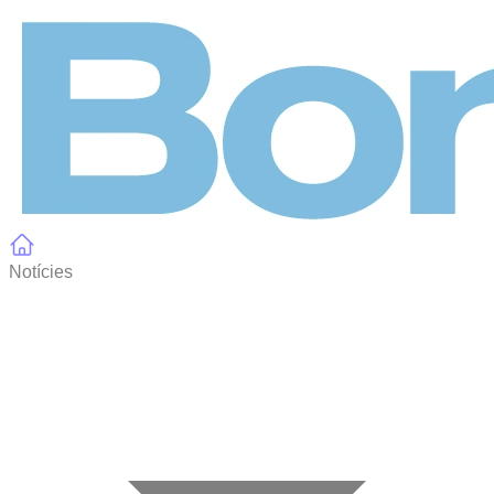
Panell de gestió de galetes
Notícies