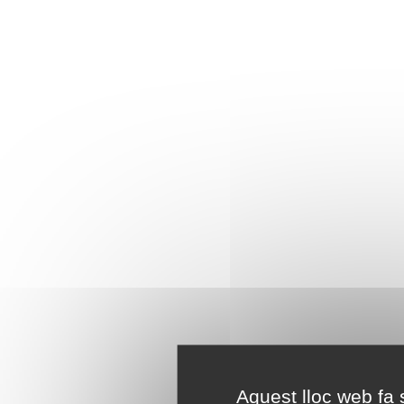
Aquest lloc web fa s