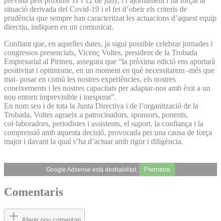
prevista pels pròxims 11 i 12 de juny, i l’ajornament l’ha forçat la
situació derivada del Covid-19 i el fet d’obeir els criteris de
prudència que sempre han caracteritzat les actuacions d’aquest equip
directiu, indiquen en un comunicat.
Confiant que, en aquelles dates, ja sigui possible celebrar jornades i
congressos presencials, Vicenç Voltes, president de la Trobada
Empresarial al Pirineu, assegura que “la pròxima edició ens aportarà
positivitat i optimisme, en un moment en què necessitarem -més que
mai- posar en comú les nostres experiències, els nostres
coneixements i les nostres capacitats per adaptar-nos amb èxit a un
nou entorn imprevisible i inesperat”.
En nom seu i de tota la Junta Directiva i de l’organització de la
Trobada, Voltes agraeix a patrocinadors, sponsors, ponents,
col·laboradors, periodistes i assistents, el suport, la confiança i la
comprensió amb aquesta decisió, provocada per una causa de força
major i davant la qual s’ha d’actuar amb rigor i diligència.
Permetre
Google Adsense està deshabilitat.
Comentaris
Afegir nou comentari