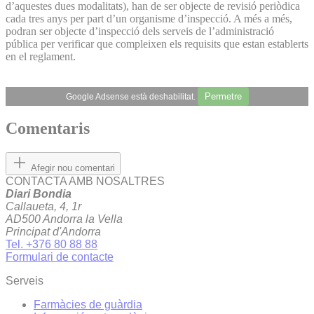
d’aquestes dues modalitats), han de ser objecte de revisió periòdica
cada tres anys per part d’un organisme d’inspecció. A més a més,
podran ser objecte d’inspecció dels serveis de l’administració
pública per verificar que compleixen els requisits que estan establerts
en el reglament.
Permetre
Google Adsense està deshabilitat.
Comentaris
Afegir nou comentari
CONTACTA AMB NOSALTRES
Diari Bondia
Callaueta, 4, 1r
AD500 Andorra la Vella
Principat d'Andorra
Tel. +376 80 88 88
Formulari de contacte
Serveis
Farmàcies de guàrdia