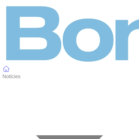
Panell de gestió de galetes
Notícies