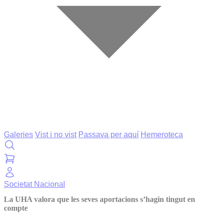
Galeries
Vist i no vist
Passava per aquí
Hemeroteca
Societat
Nacional
La UHA valora que les seves aportacions s’hagin tingut en
compte