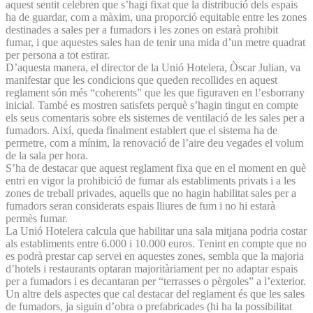
aquest sentit celebren que s’hagi fixat que la distribució dels espais
ha de guardar, com a màxim, una proporció equitable entre les zones
destinades a sales per a fumadors i les zones on estarà prohibit
fumar, i que aquestes sales han de tenir una mida d’un metre quadrat
per persona a tot estirar.
D’aquesta manera, el director de la Unió Hotelera, Òscar Julian, va
manifestar que les condicions que queden recollides en aquest
reglament són més “coherents” que les que figuraven en l’esborrany
inicial. També es mostren satisfets perquè s’hagin tingut en compte
els seus comentaris sobre els sistemes de ventilació de les sales per a
fumadors. Així, queda finalment establert que el sistema ha de
permetre, com a mínim, la renovació de l’aire deu vegades el volum
de la sala per hora.
S’ha de destacar que aquest reglament fixa que en el moment en què
entri en vigor la prohibició de fumar als establiments privats i a les
zones de treball privades, aquells que no hagin habilitat sales per a
fumadors seran considerats espais lliures de fum i no hi estarà
permès fumar.
La Unió Hotelera calcula que habilitar una sala mitjana podria costar
als establiments entre 6.000 i 10.000 euros. Tenint en compte que no
es podrà prestar cap servei en aquestes zones, sembla que la majoria
d’hotels i restaurants optaran majoritàriament per no adaptar espais
per a fumadors i es decantaran per “terrasses o pèrgoles” a l’exterior.
Un altre dels aspectes que cal destacar del reglament és que les sales
de fumadors, ja siguin d’obra o prefabricades (hi ha la possibilitat