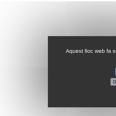
Aquest lloc web fa se
D