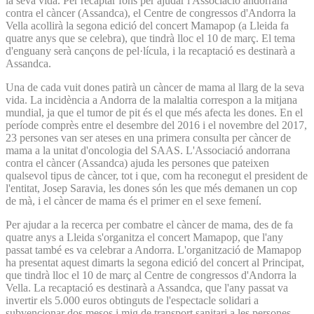
la seva vida. Per recaptar fons per ajudar l'Associació andorrana
contra el càncer (Assandca), el Centre de congressos d'Andorra la
Vella acollirà la segona edició del concert Mamapop (a Lleida fa
quatre anys que se celebra), que tindrà lloc el 10 de març. El tema
d'enguany serà cançons de pel·lícula, i la recaptació es destinarà a
Assandca.
Una de cada vuit dones patirà un càncer de mama al llarg de la seva
vida. La incidència a Andorra de la malaltia correspon a la mitjana
mundial, ja que el tumor de pit és el que més afecta les dones. En el
període comprès entre el desembre del 2016 i el novembre del 2017,
23 persones van ser ateses en una primera consulta per càncer de
mama a la unitat d'oncologia del SAAS. L'Associació andorrana
contra el càncer (Assandca) ajuda les persones que pateixen
qualsevol tipus de càncer, tot i que, com ha reconegut el president de
l'entitat, Josep Saravia, les dones són les que més demanen un cop
de mà, i el càncer de mama és el primer en el sexe femení.
Per ajudar a la recerca per combatre el càncer de mama, des de fa
quatre anys a Lleida s'organitza el concert Mamapop, que l'any
passat també es va celebrar a Andorra. L'organització de Mamapop
ha presentat aquest dimarts la segona edició del concert al Principat,
que tindrà lloc el 10 de març al Centre de congressos d'Andorra la
Vella. La recaptació es destinarà a Assandca, que l'any passat va
invertir els 5.000 euros obtinguts de l'espectacle solidari a
subvencionar dos mesos i mig de transport sanitari a les persones