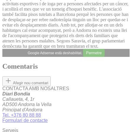
activitats esportives i de ioga per a persones afectades per un càncer,
i acollirà el mes que ve un torneig d'hoquei benèfic. L'associació
també facilita pisos tutelats a Barcelona perquè les persones que han
de desplaçar-se per rebre radioteràpia tinguin un lloc per quedar-se i
evitar els desplaçaments diaris. Amb tot, per allotjar-se en un dels
habitatges cal estar acompanyat, però a Andorra no existeix una llei
de l'acompanyament que protegeixi els drets dels familiars que
atenen les persones malaltes. Segons Saravia, el grup parlamentari
demòcrata ha garantit que en breu tramitaran el text.
Permetre
Google Adsense està deshabilitat.
Comentaris
Afegir nou comentari
CONTACTA AMB NOSALTRES
Diari Bondia
Callaueta, 4, 1r
AD500 Andorra la Vella
Principat d'Andorra
Tel. +376 80 88 88
Formulari de contacte
Serveis