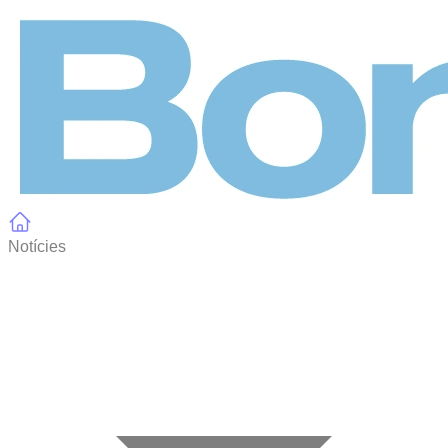
Panell de gestió de galetes
Notícies