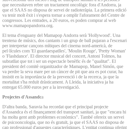
que necessitaven rebre un tractament oncològic fora d'Andorra, ja
que el SAAS no disposa de servei de radioteràpia. La primera edició
va tenir molt èxit i s'espera tornar a omplir l'aforament del Centre de
congressos. Les entrades, a 20 euros, es poden comprar al web
www.mamapopandorra.org.
El tema d'enguany del Mamapop Andorra serà 'Hollywood'. Una
trentena de músics, dos cantants i un grup de ball pujaran a l'escenari
per interpretar cançons mítiques del cinema nord-americà, de
pel·lícules com 'El guardaespatlles', 'Moulin Rouge', 'Pretty Woman'
o 'Flashdance'. El director musical del concert, Antoni Tolmos, ha
subratllat que tot i ser un espectacle benèfic és de "qualitat". El
president del comitè organitzador de Mamapop, Manel Simón, que
va perdre la seva mare per un càncer de pit que ara es pot curar, ha
insistit en la importància de la prevenció i de la recerca, ja que la
mortalitat s'ha reduït dràsticament. A Lleida, la iniciativa ja ha
entregat 65.000 euros per a la investigació.
Projectes d'Assandc
a
D'altra banda, Saravia ha recordat que el principal projecte
d'Assandca és el finançament del transport sanitari, ja que "encara hi
ha molta gent amb problemes econòmics". També ofereix un servei
de psicooncologia, que no és gratuït, ja que el SAAS no disposa de
cap professional d'aquestes característiques. L'entitat continua oferint