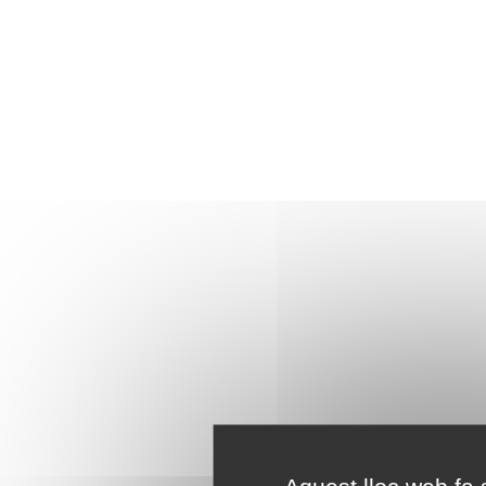
Aquest lloc web fa s