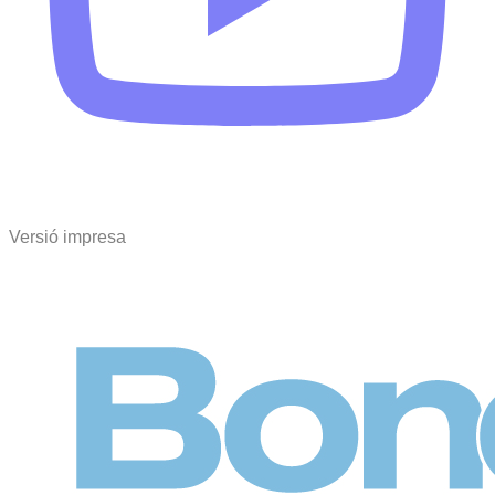
Versió impresa