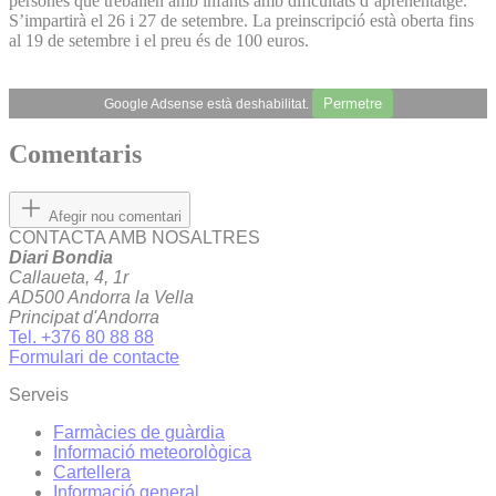
persones que treballen amb infants amb dificultats d’aprenentatge.
S’impartirà el 26 i 27 de setembre. La preinscripció està oberta fins
al 19 de setembre i el preu és de 100 euros.
Permetre
Google Adsense està deshabilitat.
Comentaris
Afegir nou comentari
CONTACTA AMB NOSALTRES
Diari Bondia
Callaueta, 4, 1r
AD500 Andorra la Vella
Principat d'Andorra
Tel. +376 80 88 88
Formulari de contacte
Serveis
Farmàcies de guàrdia
Informació meteorològica
Cartellera
Informació general