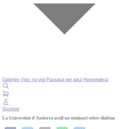
Galeries
Vist i no vist
Passava per aquí
Hemeroteca
Societat
La Universitat d’Andorra acull un seminari sobre dislèxia