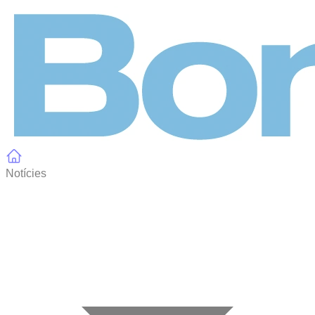
Panell de gestió de galetes
Notícies