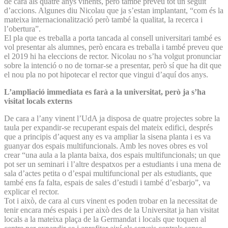
de cara als quatre anys vinents, però també preveu tot un seguit
d’accions. Algunes diu Nicolau que ja s’estan implantant, “com és la
mateixa internacionalització però també la qualitat, la recerca i
l’obertura”.
El pla que es treballa a porta tancada al consell universitari també es
vol presentar als alumnes, però encara es treballa i també preveu que
el 2019 hi ha eleccions de rector. Nicolau no s’ha volgut pronunciar
sobre la intenció o no de tornar-se a presentar, però sí que ha dit que
el nou pla no pot hipotecar el rector que vingui d’aquí dos anys.
L’ampliació immediata es farà a la universitat, però ja s’ha
visitat locals externs
De cara a l’any vinent l’UdA ja disposa de quatre projectes sobre la
taula per expandir-se recuperant espais del mateix edifici, després
que a principis d’aquest any es va ampliar la sisena planta i es va
guanyar dos espais multifuncionals. Amb les noves obres es vol
crear “una aula a la planta baixa, dos espais multifuncionals; un que
pot ser un seminari i l’altre despatxos per a estudiants i una mena de
sala d’actes petita o d’espai multifuncional per als estudiants, que
també ens fa falta, espais de sales d’estudi i també d’esbarjo”, va
explicar el rector.
Tot i això, de cara al curs vinent es poden trobar en la necessitat de
tenir encara més espais i per això des de la Universitat ja han visitat
locals a la mateixa plaça de la Germandat i locals que toquen al