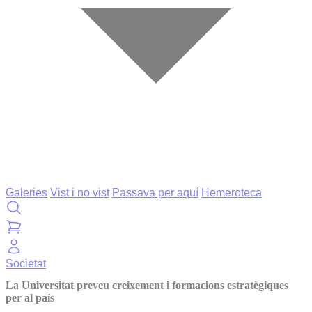
Galeries
Vist i no vist
Passava per aquí
Hemeroteca
Societat
La Universitat preveu creixement i formacions estratègiques
per al país