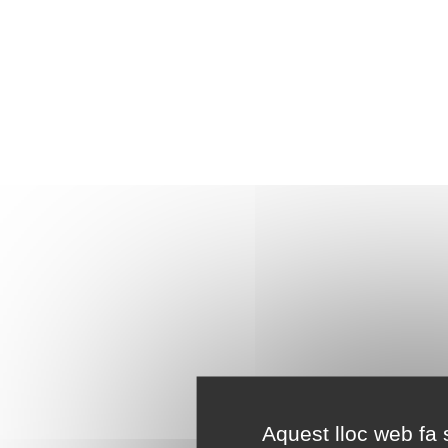
Aquest lloc web fa s