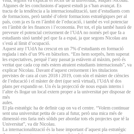
vista, segons va explicar el rector de la universitat, Miquel Nicolau.
Algunes de les conclusions d’aquest estudi ja s’han avançat. Es
tracta de la tendència a la internacionalització, tant d’estudiants com
de formacions, però també d’oferir formacions estratègiques per al
país, com ja es fa en l’àmbit de l’educació, i també es vol potenciar
en l’àmbit de les finances i l’economia. Per tot, el pla també haurà de
preveure el potencial creixement de l’UdA no només pel que fa a
estudiants sinó també pel que fa a espai, ja que segons Nicolau ara
s’està al límit d’ocupació.
Aquest any l’UdA ha crescut en un 7% d’estudiants en formació
reglada i més d’un 9% en bàtxelors. “Ens hem sorprès, hem superat
les expectatives, perquè l’any passat ja estàvem al màxim, però és
veritat que cada cop més estem atraient estudiants internacionals”, va
explicar Nicolau. Davant d’aquest creixement i les titulacions
previstes de cara al curs 2018 i 2019, com són el màster de ciències
de l’educació i el màster de dret (que serà virtual), l’UdA té dos
plans per expandir-se. Un és la projecció de nous espais interns i
l’altre és llogar un local extern proper a la universitat per disposar de
més
aules.
El pla estratègic ha de definir cap on va el centre. “Volem continuar
sent una universitat petita de cara al futur, però una mica més de
dimensió ens faria més sòlids per abordar tots els projectes que té la
Universitat”, va dir Nicolau.
La internacionalització és la base important d’aquest pla estratègic