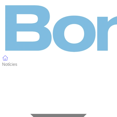
Panell de gestió de galetes
Notícies