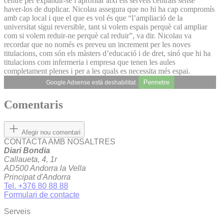
centre per expandir-se i aprofitar així els serveis centrals sense
haver-los de duplicar. Nicolau assegura que no hi ha cap compromís
amb cap local i que el que es vol és que “l’ampliació de la
universitat sigui reversible, tant si volem espais perquè cal ampliar
com si volem reduir-ne perquè cal reduir”, va dir. Nicolau va
recordar que no només es preveu un increment per les noves
titulacions, com són els màsters d’educació i de dret, sinó que hi ha
titulacions com infermeria i empresa que tenen les aules
completament plenes i per a les quals es necessita més espai.
Permetre
Google Adsense està deshabilitat.
Comentaris
Afegir nou comentari
CONTACTA AMB NOSALTRES
Diari Bondia
Callaueta, 4, 1r
AD500 Andorra la Vella
Principat d'Andorra
Tel. +376 80 88 88
Formulari de contacte
Serveis