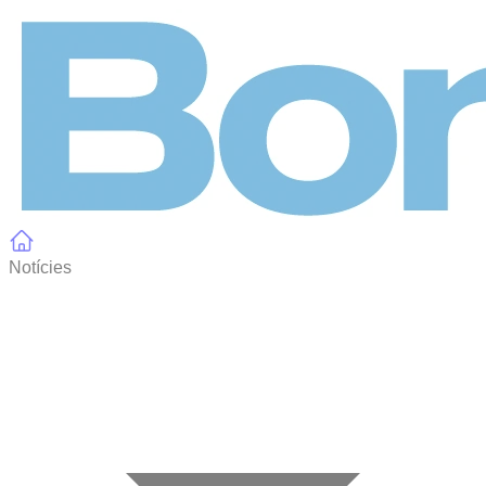
Panell de gestió de galetes
Notícies