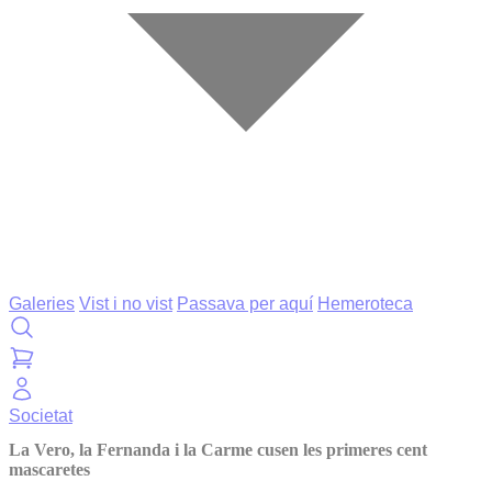
Galeries
Vist i no vist
Passava per aquí
Hemeroteca
Societat
La Vero, la Fernanda i la Carme cusen les primeres cent
mascaretes