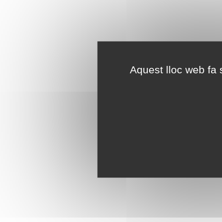
Aquest lloc web fa s