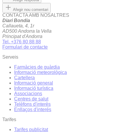
Afegir nou comentari
CONTACTA AMB NOSALTRES
Diari Bondia
Callaueta, 4, 1r
AD500 Andorra la Vella
Principat d'Andorra
Tel. +376 80 88 88
Formulari de contacte
Serveis
Farmàcies de guàrdia
Informació meteorològica
Cartellera
Informació general
Informació turística
Associacions
Centres de salut
Telèfons d'interès
Enllaços d'interés
Tarifes
Tarifes publicitat