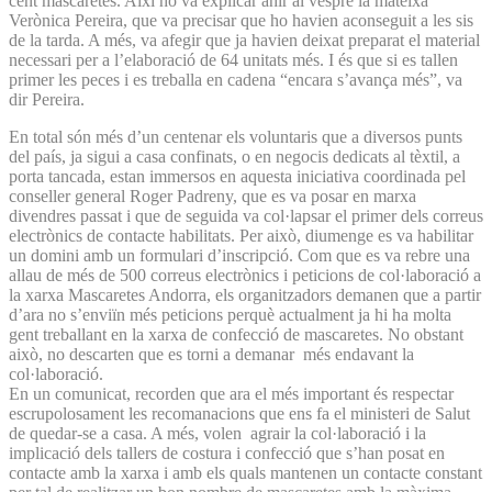
cent mascaretes. Així ho va explicar ahir al vespre la mateixa
Verònica Pereira, que va precisar que ho havien aconseguit a les sis
de la tarda. A més, va afegir que ja havien deixat preparat el material
necessari per a l’elaboració de 64 unitats més. I és que si es tallen
primer les peces i es treballa en cadena “encara s’avança més”, va
dir Pereira.
En total són més d’un centenar els voluntaris que a diversos punts
del país, ja sigui a casa confinats, o en negocis dedicats al tèxtil, a
porta tancada, estan immersos en aquesta iniciativa coordinada pel
conseller general Roger Padreny, que es va posar en marxa
divendres passat i que de seguida va col·lapsar el primer dels correus
electrònics de contacte habilitats. Per això, diumenge es va habilitar
un domini amb un formulari d’inscripció. Com que es va rebre una
allau de més de 500 correus electrònics i peticions de col·laboració a
la xarxa Mascaretes Andorra, els organitzadors demanen que a partir
d’ara no s’enviïn més peticions perquè actualment ja hi ha molta
gent treballant en la xarxa de confecció de mascaretes. No obstant
això, no descarten que es torni a demanar més endavant la
col·laboració.
En un comunicat, recorden que ara el més important és respectar
escrupolosament les recomanacions que ens fa el ministeri de Salut
de quedar-se a casa. A més, volen agrair la col·laboració i la
implicació dels tallers de costura i confecció que s’han posat en
contacte amb la xarxa i amb els quals mantenen un contacte constant