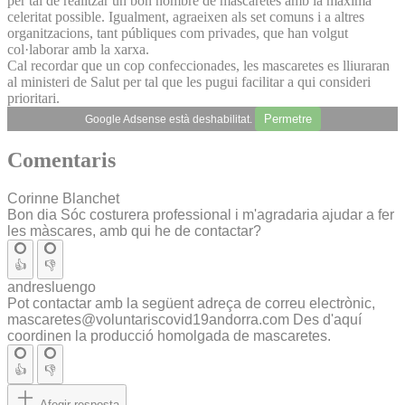
per tal de realitzar un bon nombre de mascaretes amb la màxima
celeritat possible. Igualment, agraeixen als set comuns i a altres
organitzacions, tant públiques com privades, que han volgut
col·laborar amb la xarxa.
Cal recordar que un cop confeccionades, les mascaretes es lliuraran
al ministeri de Salut per tal que les pugui facilitar a qui consideri
prioritari.
Permetre
Google Adsense està deshabilitat.
Comentaris
Corinne Blanchet
Bon dia Sóc costurera professional i m'agradaria ajudar a fer
les màscares, amb qui he de contactar?
👍
👎
andresluengo
Pot contactar amb la següent adreça de correu electrònic,
mascaretes@voluntariscovid19andorra.com Des d'aquí
coordinen la producció homolgada de mascaretes.
👍
👎
Afegir resposta