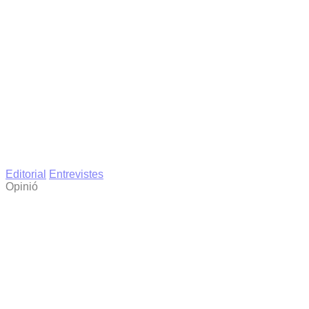
Editorial
Entrevistes
Opinió