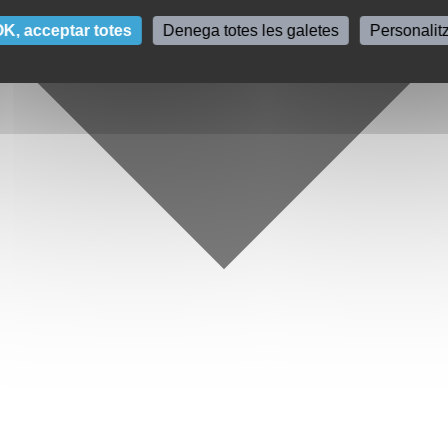
K, acceptar totes
Denega totes les galetes
Personalit