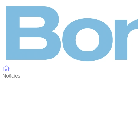
Panell de gestió de galetes
Notícies