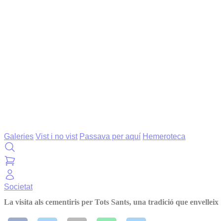
Galeries
Vist i no vist
Passava per aquí
Hemeroteca
Societat
La visita als cementiris per Tots Sants, una tradició que envelleix