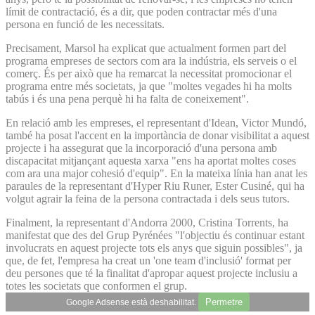
límit de contractació, és a dir, que poden contractar més d'una
persona en funció de les necessitats.
Precisament, Marsol ha explicat que actualment formen part del
programa empreses de sectors com ara la indústria, els serveis o el
comerç. És per això que ha remarcat la necessitat promocionar el
programa entre més societats, ja que "moltes vegades hi ha molts
tabús i és una pena perquè hi ha falta de coneixement".
En relació amb les empreses, el representant d'Idean, Victor Mundó,
també ha posat l'accent en la importància de donar visibilitat a aquest
projecte i ha assegurat que la incorporació d'una persona amb
discapacitat mitjançant aquesta xarxa "ens ha aportat moltes coses
com ara una major cohesió d'equip". En la mateixa línia han anat les
paraules de la representant d'Hyper Riu Runer, Ester Cusiné, qui ha
volgut agrair la feina de la persona contractada i dels seus tutors.
Finalment, la representant d'Andorra 2000, Cristina Torrents, ha
manifestat que des del Grup Pyrénées "l'objectiu és continuar estant
involucrats en aquest projecte tots els anys que siguin possibles", ja
que, de fet, l'empresa ha creat un 'one team d'inclusió' format per
deu persones que té la finalitat d'apropar aquest projecte inclusiu a
totes les societats que conformen el grup.
Permetre
Google Adsense està deshabilitat.