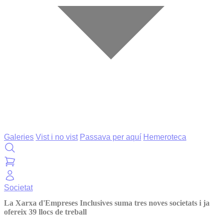
Galeries
Vist i no vist
Passava per aquí
Hemeroteca
Societat
La Xarxa d'Empreses Inclusives suma tres noves societats i ja
ofereix 39 llocs de treball