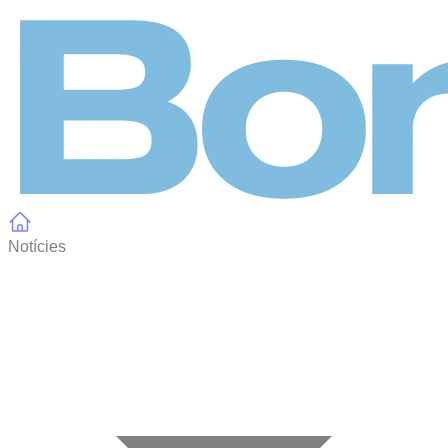
Panell de gestió de galetes
Notícies