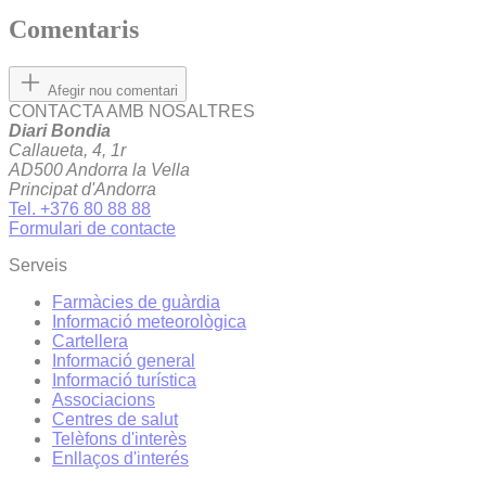
Comentaris
Afegir nou comentari
CONTACTA AMB NOSALTRES
Diari Bondia
Callaueta, 4, 1r
AD500 Andorra la Vella
Principat d'Andorra
Tel. +376 80 88 88
Formulari de contacte
Serveis
Farmàcies de guàrdia
Informació meteorològica
Cartellera
Informació general
Informació turística
Associacions
Centres de salut
Telèfons d'interès
Enllaços d'interés