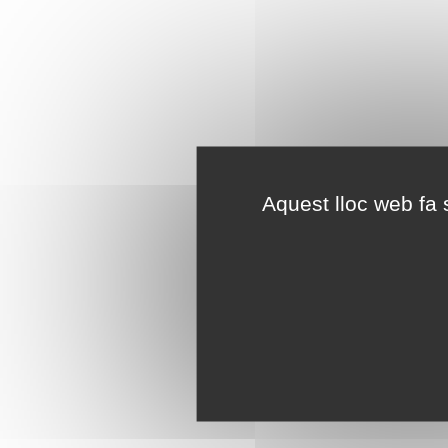
Aquest lloc web fa s