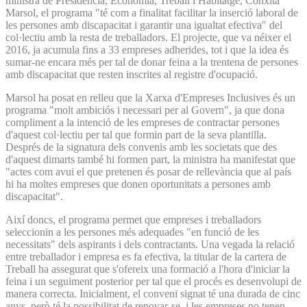
ministra de Presidència, Economia, Treball i Habitatge, Conxita
Marsol, el programa "té com a finalitat facilitar la inserció laboral de
les persones amb discapacitat i garantir una igualtat efectiva" del
col·lectiu amb la resta de treballadors. El projecte, que va néixer el
2016, ja acumula fins a 33 empreses adherides, tot i que la idea és
sumar-ne encara més per tal de donar feina a la trentena de persones
amb discapacitat que resten inscrites al registre d'ocupació.
Marsol ha posat en relleu que la Xarxa d'Empreses Inclusives és un
programa "molt ambiciós i necessari per al Govern", ja que dona
compliment a la intenció de les empreses de contractar persones
d'aquest col·lectiu per tal que formin part de la seva plantilla.
Després de la signatura dels convenis amb les societats que des
d'aquest dimarts també hi formen part, la ministra ha manifestat que
"actes com avui el que pretenen és posar de rellevància que al país
hi ha moltes empreses que donen oportunitats a persones amb
discapacitat".
Així doncs, el programa permet que empreses i treballadors
seleccionin a les persones més adequades "en funció de les
necessitats" dels aspirants i dels contractants. Una vegada la relació
entre treballador i empresa es fa efectiva, la titular de la cartera de
Treball ha assegurat que s'ofereix una formació a l'hora d'iniciar la
feina i un seguiment posterior per tal que el procés es desenvolupi de
manera correcta. Inicialment, el conveni signat té una durada de cinc
anys, però té la possibilitat de renovar-se, i les empreses no tenen