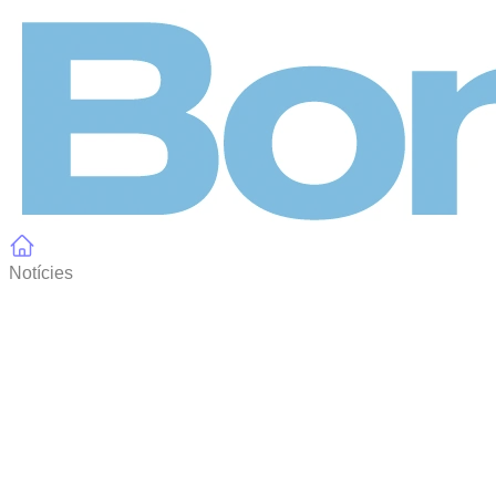
Panell de gestió de galetes
Notícies