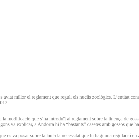
aviat millor el reglament que reguli els nuclis zoològics. L’entitat co
2012.
va la modificació que s’ha introduït al reglament sobre la tinença de gos
egons va explicar, a Andorra hi ha “bastants” casetes amb gossos que hau
que es va posar sobre la taula la necessitat que hi hagi una regulació en