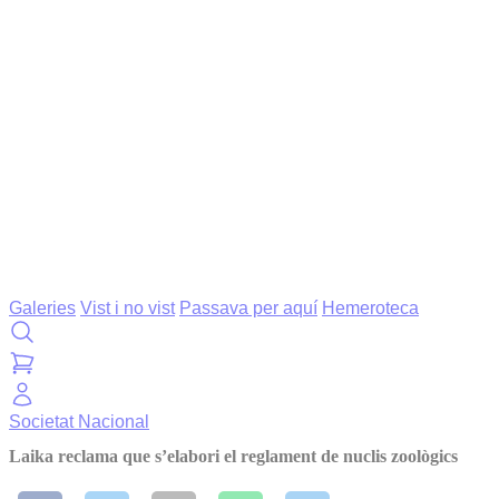
Galeries
Vist i no vist
Passava per aquí
Hemeroteca
Societat
Nacional
Laika reclama que s’elabori el reglament de nuclis zoològics