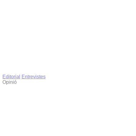
Editorial
Entrevistes
Opinió